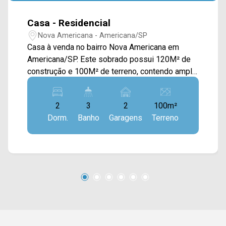
Casa - Residencial
Nova Americana - Americana/SP
Casa à venda no bairro Nova Americana em
Americana/SP. Este sobrado possui 120M² de
construção e 100M² de terreno, contendo ampla
sala de estar e de jantar integradas, cozinha
com planejados, espaço gourmet com
2
3
2
100m²
churrasqueira, quintal e área de serviço coberta.
Dorm.
Banho
Garagens
Terreno
> 02 suítes, sendo 01 com sacada; > 03
banheiros, sendo 01 lavabo; > 02 vagas de
garagem. Localizado próximo à Rua Dom Pedro
II, Av. Abdo Najar, Av. Bandeirantes e fácil
acesso a Rod. Luiz de Queiroz. Esta região
conta com Kintal Lanches, Estádio Municipal,
praças, restaurante Prato Quente, Luitex, Sesi,
farmácias e supermercados. Entre em contato
com a equipe da Arbix Imóveis e agende a sua