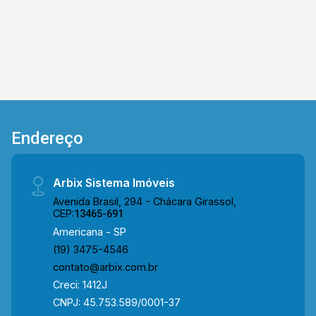
visita!! WhatsApp e Telefone: (19) 3475-4546
ARBIX IMÓVEIS - Presente em cada mudança!
Endereço
Arbix Sistema Imóveis
Avenida Brasil, 294 - Chácara Girassol,
CEP:
13465-691
Americana - SP
(19) 3475-4546
contato@arbix.com.br
Creci: 1412J
CNPJ: 45.753.589/0001-37