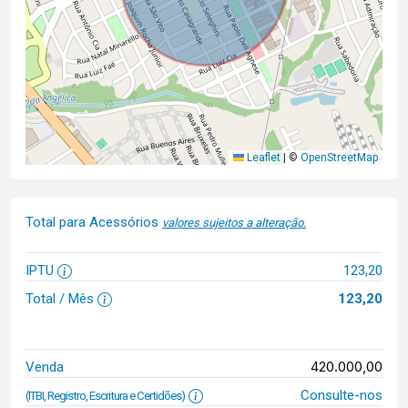
Leaflet
|
©
OpenStreetMap
Total para Acessórios
valores sujeitos a alteração.
IPTU
123,20
Total / Mês
123,20
420.000,00
Venda
Consulte-nos
(ITBI, Registro, Escritura e Certidões)