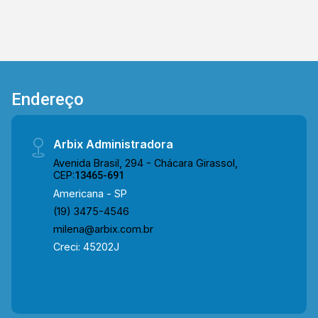
IMÓVEIS - Presente em cada mudança!
Endereço
Arbix Administradora
Avenida Brasil, 294 - Chácara Girassol,
CEP:
13465-691
Americana - SP
(19) 3475-4546
milena@arbix.com.br
Creci: 45202J