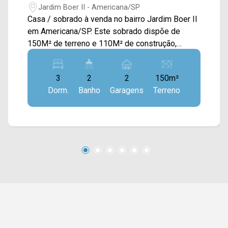
Jardim Boer II - Americana/SP
Casa / sobrado à venda no bairro Jardim Boer II
em Americana/SP. Este sobrado dispõe de
150M² de terreno e 110M² de construção,
oferecendo ampla sala de estar, sala de jantar
integrada com a cozinha com armários, quintal,
3
2
2
150m²
depósito e área de serviço externo. > 03
Dorm.
Banho
Garagens
Terreno
quartos, sendo 01 suíte com sacada; > 02
banheiros, sendo 01 social; > 02 vagas de
garagem cobertas. *Financiamento, esta dando
entrada na documentação. *Aceita permuta.
Localizado próximo à Av. Roma, Av. Parma, Av.
Unitika, Rod. Anhanguera e fácil acesso a Rod.
Luiz de Queiroz. Esta região conta com
supermercado Falcão, escola Leny Aparecida
Pagotto, padaria Zanini e Sorveteria da
Prosperidade. Entre em contato com a equipe
da Arbix Imóveis e agende a sua visita!!
WhatsApp e Telefone: (19) 3475-4546 ARBIX