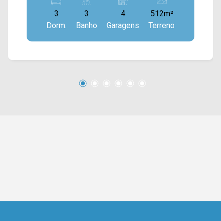
dormitórios, sendo 01 suíte; > 04 banheiros,
3
3
4
512m²
sendo 03 sociais; > 04 vagas de garagem.
Dorm.
Banho
Garagens
Terreno
Localizado em Americana, o imóvel contém uma
área com diversos comércios em volta, como
supermercados, farmácias, bancos,
restaurantes, postos de saúde, escolas e entre
outros. Entre em contato com a nossa equipe de
vendas e agende a sua visita!! WhatsApp e
Telefone Arbix: (19) 3475-4546 ARBIX IMÓVEIS
- Presente em cada mudança!