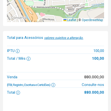
Leaflet
|
©
OpenStreetMap
Total para Acessórios
valores sujeitos a alteração.
IPTU
100,00
Total / Mês
100,00
880.000,00
Venda
Consulte-nos
(ITBI, Registro, Escritura e Certidões)
Total
880.000,00