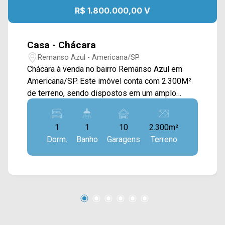
R$ 1.800.000,00 V
Casa - Chácara
Remanso Azul - Americana/SP
Chácara à venda no bairro Remanso Azul em
Americana/SP. Este imóvel conta com 2.300M²
de terreno, sendo dispostos em um amplo
espaço verde disponível, espaço gourmet com
churrasqueira, piscina, além de uma edícula com
1
1
10
2.300m²
cozinha com armários. Possui um poço
Dorm.
Banho
Garagens
Terreno
artesiano. *Não contém quarto. > 01 banheiro
social; > 10 vagas de garagem. *Aceita permuta.
Localizado próximo à Rua Maranhão, Av. Heitor
Siqueira, Rod. Anhanguera e Rod. Luiz de
Queiroz, contém fácil acesso a praia azul. Esta
região conta com restaurante Mombuca, pizzaria
Di Madri, churrascaria Gill Sul e academia