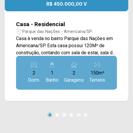
R$ 450.000,00 V
Casa - Residencial
Parque das Nações - Americana/SP
Casa à venda no bairro Parque das Nações em
Americana/SP. Esta casa possui 120M² de
construção, contando com sala de estar, sala de
jantar integrada com a cozinha com gabinete, e
área de serviço externa. > 02 quartos > 01
2
1
2
150m²
banheiros social; > 02 vagas de garagem.
Dorm.
Banho
Garagens
Terreno
Localizado à próximo a Av. São Jerônimo, Rua
Florindo Cibin, Av. Estados Unidos e Av. Europa.
Esta região conta com escola Prof. Wilson
Camargo, restaurante Taboca, pizzaria Nações e
supermercado Capuava. Entre em contato com a
equipe da Arbix Imóveis e agende a sua visita!!
WhatsApp e Telefone: 19 3475-4546 ARBIX
IMÓVEIS - Presente em cada mudança!