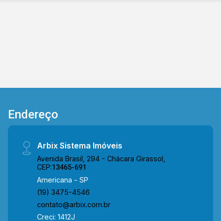
Endereço
Arbix Sistema Imóveis
Avenida Brasil, 294 - Chácara Girassol,
CEP:
13465-691
Americana - SP
(19) 3475-4546
contato@arbix.com.br
Creci: 1412J