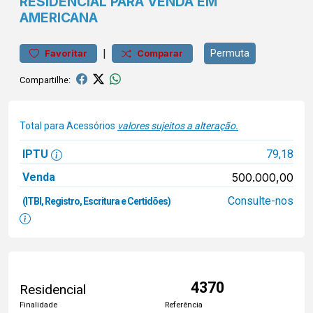
RESIDENCIAL PARA VENDA EM
AMERICANA
|
Permuta
Favoritar
Comparar
Compartilhe:
Total para Acessórios
valores sujeitos a alteração.
IPTU
79,18
Venda
500.000,00
Consulte-nos
(ITBI, Registro, Escritura e Certidões)
4370
Residencial
Finalidade
Referência