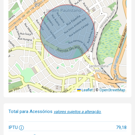
Leaflet
|
©
OpenStreetMap
Total para Acessórios
valores sujeitos a alteração.
IPTU
79,18