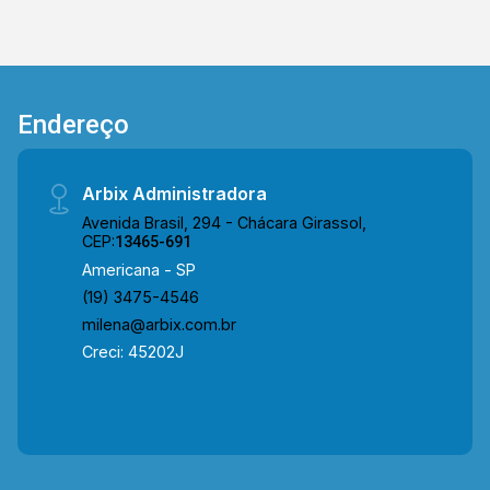
Endereço
Arbix Administradora
Avenida Brasil, 294 - Chácara Girassol,
CEP:
13465-691
Americana - SP
(19) 3475-4546
milena@arbix.com.br
Creci: 45202J