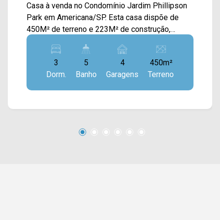
Casa à venda no Condomínio Jardim Phillipson
Park em Americana/SP. Esta casa dispõe de
450M² de terreno e 223M² de construção,
contando com ampla sala de estar e de jantar
integradas com a cozinha gourmet planejada e
3
5
4
450m²
churrasqueira, depósito, piscina, quintal e área
Dorm.
Banho
Garagens
Terreno
de serviço. > 03 suítes, sendo 01 master; > 05
banheiros, sendo 01 lavabo e 01 externo; > 04
vagas de garagem, sendo 02 cobertas.
Localizado no bairro Chácara Letônia, este
condomínio está próximo à Av. Suzimara de
Lurdes Bazaneli, Av. Antônio Centurione Boer e
Rod. Anhanguera. Esta região conta com
supermercados São Vicente e Pague Menos,
escolas e represa. Entre em contato com a
equipe da Arbix Imóveis e agende a sua visita!!
WhatsApp e Telefone: (19) 3475-4546 ARBIX
IMÓVEIS - Presente em cada mudança!