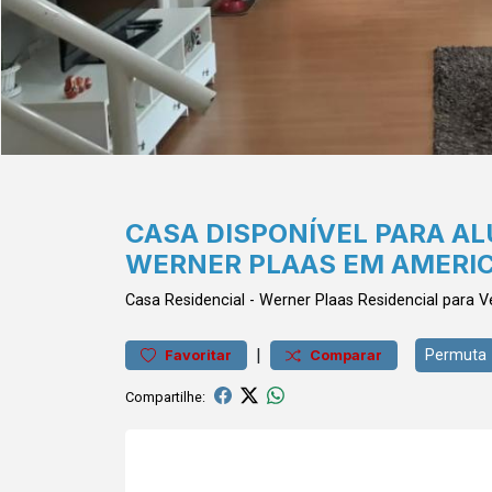
CASA DISPONÍVEL PARA A
WERNER PLAAS EM AMERIC
Casa
Residencial
-
Werner Plaas
Residencial para 
|
Permuta
Favoritar
Comparar
Compartilhe: