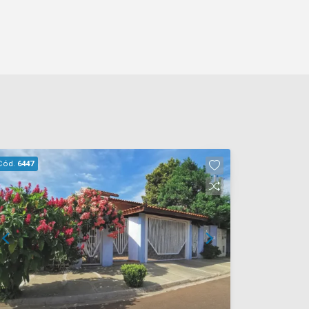
Cód.
6447