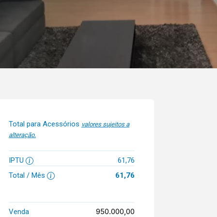
Total para Acessórios
valores sujeitos a
alteração.
IPTU
61,76
Total / Mês
61,76
950.000,00
Venda