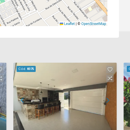
Leaflet
|
©
OpenStreetMap
Cód.
8375