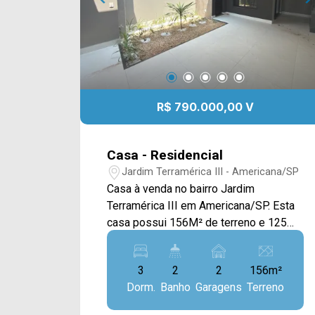
R$ 790.000,00 V
Casa - Residencial
Jardim Terramérica III - Americana/SP
Casa à venda no bairro Jardim
Terramérica III em Americana/SP. Esta
casa possui 156M² de terreno e 125M²
de construção, sendo distribuídos em
sala de estar e de jantar com pé direito
3
2
2
156m²
de 4M, e integradas com a cozinha com
Dorm.
Banho
Garagens
Terreno
bancada, espaço gourmet com
churrasqueira e área de serviço externa.