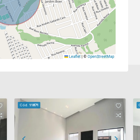
Leaflet
|
©
OpenStreetMap
Cód.
11871