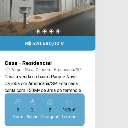
R$ 520.590,00 V
Casa - Residencial
Parque Nova Carioba - Americana/SP
Casa à venda no bairro Parque Nova
Carioba em Americana/SP. Esta casa
conta com 150M² de área do terreno e
119M² de construção, sendo dispostos
em uma ampla sala de estar e jantar
3
2
2
150m²
integradas, cozinha com armários e
Dorm.
Banho
Garagens
Terreno
área de serviço. > 02 quartos, sendo 01
suíte; > 02 banheiros, sendo 01 social; >