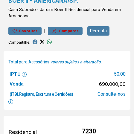
BOER II - AMERICANA/SP.
Casa
Sobrado
-
Jardim Boer II
Residencial para Venda em
Americana
|
Permuta
Favoritar
Comparar
Compartilhe:
Total para Acessórios
valores sujeitos a alteração.
IPTU
50,00
Venda
690.000,00
Consulte-nos
(ITBI, Registro, Escritura e Certidões)
7230
Residencial