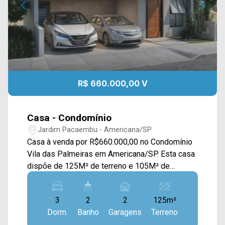
R$ 660.000,00 V
Casa - Condomínio
Jardim Pacaembu - Americana/SP
Casa à venda por R$660.000,00 no Condomínio
Vila das Palmeiras em Americana/SP. Esta casa
dispõe de 125M² de terreno e 105M² de
construção, contando com ampla sala de estar e
de jantar com pé-direito alto, e integradas com a
3
2
2
125m²
cozinha toda planejada, área gourmet externa e
Dorm.
Banho
Garagens
Terreno
área de serviço com armários. Possui teto