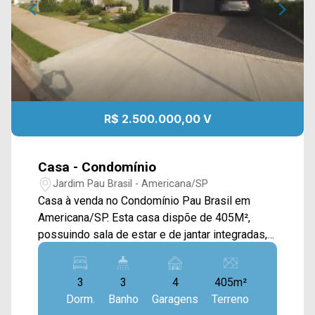
R$ 2.500.000,00 V
Casa - Condomínio
Jardim Pau Brasil - Americana/SP
Casa à venda no Condomínio Pau Brasil em
Americana/SP. Esta casa dispõe de 405M²,
possuindo sala de estar e de jantar integradas,
cozinha com armários planejados e cooktop,
escritório, academia, espaço gourmet com
3
3
4
405m²
churrasqueira e área de serviço com armários.
Dorm.
Banho
Garagens
Terreno
Possui acabamento com piso de porcelanato e