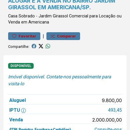
ALUGAR E À VENDA NO BAIRRO JARDIM
GIRASSOL EM AMERICANA/SP.
Casa
Sobrado
-
Jardim Girassol
Comercial para Locação ou
Venda em Americana
|
Favoritar
Comparar
Compartilhe:
DISPONÍVEL
Imóvel disponível. Contate-nos pessoalmente para
visita-lo
Aluguel
9.800,00
IPTU
493,45
Venda
2.000.000,00
Consulte-nos
(ITBI, Registro, Escritura e Certidões)