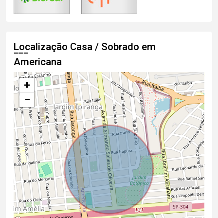
Localização Casa / Sobrado em
Americana
+
−