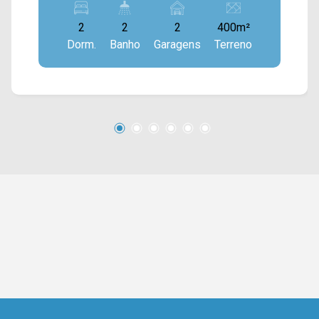
> 02 dormitórios; > 02 banheiros sociais; > 02
2
2
2
400m²
vagas de garagem. Localizado em um excelente
Dorm.
Banho
Garagens
Terreno
ponto comercial, este imóvel estar rodeado de
diversos outros comércios para atividades
simples, como supermercados, farmácias,
postos de saúde, escolas, bancos, restaurantes
e entre outros. Entre em contato com a nossa
equipe de vendas e agende a sua visita!!
WhatsApp e Telefone Arbix: (19) 3475-4546
ARBIX IMÓVEIS - Presente em cada mudança!