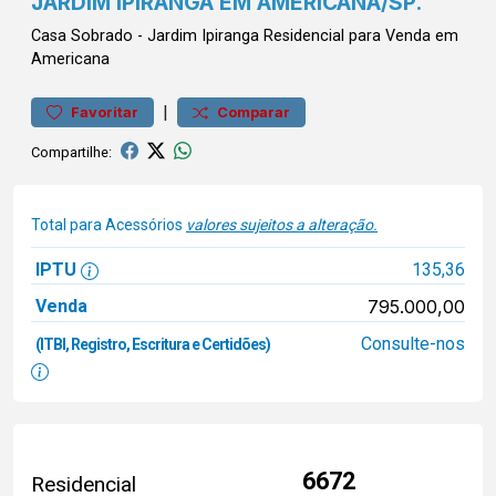
JARDIM IPIRANGA EM AMERICANA/SP.
Casa
Sobrado
-
Jardim Ipiranga
Residencial para Venda em
Americana
|
Favoritar
Comparar
Compartilhe:
Total para Acessórios
valores sujeitos a alteração.
IPTU
135,36
Venda
795.000,00
Consulte-nos
(ITBI, Registro, Escritura e Certidões)
6672
Residencial