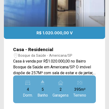
R$ 1.020.000,00 V
Casa - Residencial
Bosque da Saúde - Americana/SP
Casa à venda por R$1.020.000,00 no Bairro
Bosque da Saúde em Americana/SP. O imóvel
dispõe de 257M² com sala de estar e de jantar,
cozinha planejada, escritório, terraço,
churrasqueira, piscina e área de serviço. > 04
4
5
2
395m²
dormitórios, sendo 01 suíte; > 05 banheiros,
Dorm.
Banho
Garagens
Terreno
sendo 03 sociais e 01 lavabo; > 02 vagas de
garagem. Localizado em Americana, o imóvel
contém uma área com diversos comércios em