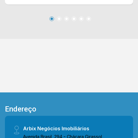
volta, como supermercados, farmácias, bancos,
restaurantes, postos de saúde, escolas e entre
outros. Entre em contato com a nossa equipe de
vendas e agende a sua visita!! WhatsApp e
Telefone Arbix: (19) 3475-4546 ARBIX IMÓVEIS
- Presente em cada mudança!
Endereço
Arbix Negócios Imobiliários
Avenida Brasil, 294 - Chácara Girassol,