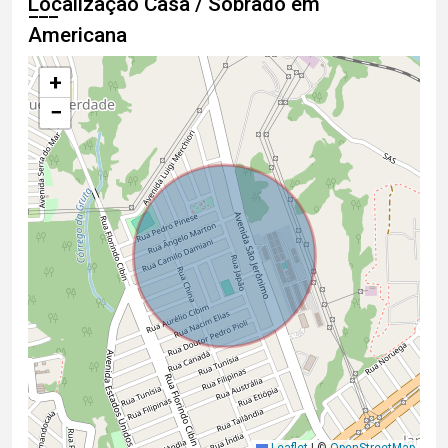
Localização Casa / Sobrado em
Americana
+
−
Leaflet
|
©
OpenStreetMap