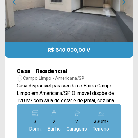
R$ 640.000,00 V
Casa - Residencial
Campo Limpo - Americana/SP
Casa disponível para venda no Bairro Campo
Limpo em Americana/SP O imóvel dispõe de
120 M² com sala de estar e de jantar, cozinha
com gabinetes, piscina, área de lazer com
churrasqueira, piscina e área de serviço. > 03
3
2
2
330m²
dormitórios, sendo 01 suíte; > 02 banheiros,
Dorm.
Banho
Garagens
Terreno
sendo 01 social; > 02 vagas de garagem. Com
localização excelente, sendo próximo a