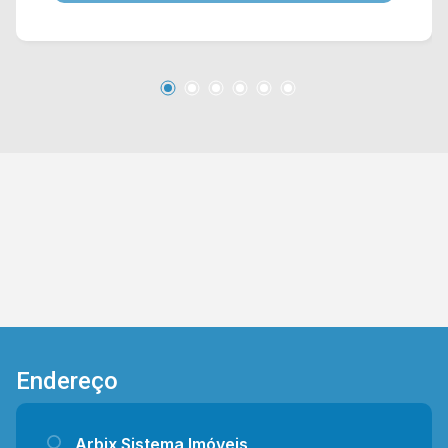
supermercados, farmácias, escolas, postos de
saúde, bancos, e entre outros comércios em
geral. Além de fácil acesso ao Centro da cidade,
da rodoviária e da faculdade FAM. Entre em
contato com a nossa equipe de vendas e
agende a sua visita!! WhatsApp e Telefone
Arbix: (19) 3475-4546 ARBIX IMÓVEIS -
Presente em cada mudança!
Endereço
Arbix Sistema Imóveis