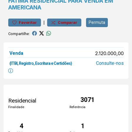
FÁTIMA
RESIDENCIAL PARA VENDA EM
AMERICANA
|
Permuta
Favoritar
Comparar
Compartilhe:
Venda
2.120.000,00
Consulte-nos
(ITBI, Registro, Escritura e Certidões)
3071
Residencial
Finalidade
Referência
4
1