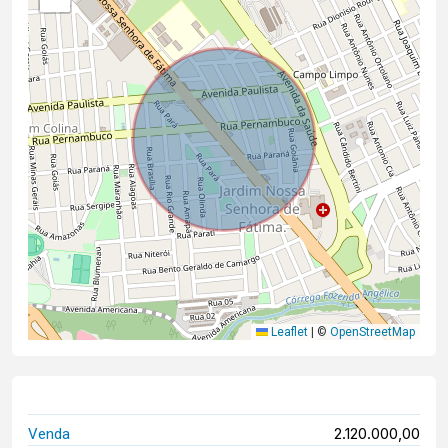
Leaflet
|
©
OpenStreetMap
2.120.000,00
Venda