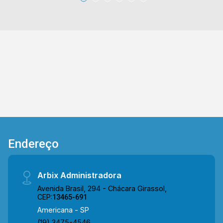
está próximo à Rod. Anhanguera. Esta região
conta com Aeroporto Municipal, restaurantes e
fácil acesso a cidade de Nova Odessa. Entre em
contato com a equipe da Arbix Imóveis e
agende a sua visita!! WhatsApp e Telefone: (19)
3475-4546 ARBIX IMÓVEIS - Presente em cada
mudança!
Endereço
Arbix Administradora
Avenida Brasil, 294 - Chácara Girassol,
CEP:
13465-691
Americana - SP
(19) 3475-4546