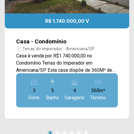
R$ 1.740.000,00 V
Casa - Condomínio
Terras do imperador - Americana/SP
Casa à venda por R$1.740.000,00 no
Condomínio Terras do Imperador em
Americana/SP. Esta casa dispõe de 360M² de
terreno e 212M² de construção, contando com
ampla sala de estar e de jantar integradas,
3
5
4
360m²
cozinha toda planejada e com balcão em granito,
Dorm.
Banho
Garagens
Terreno
espaço gourmet com churrasqueira, piscina,
quintal e área de serviço. > 03 suítes, sendo 01
com closet; > 05 banheiros, sendo 01 lavabo e
01 externo; > 04 vagas de garagem. Localizado
no bairro Jardim Imperador, este condomínio