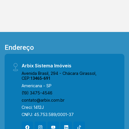
Endereço
Arbix Sistema Imóveis
Avenida Brasil, 294 - Chácara Girassol,
CEP:
13465-691
Americana - SP
(19) 3475-4546
contato@arbix.com.br
Creci: 1412J
CNPJ: 45.753.589/0001-37