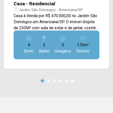
Casa - Residencial
Jardim São Domingos - Americana/SP
Casa à Venda por R$ 470.000,00 no Jardim São
Domingos em Americana/SP. O imóvel dispõe
de 230M² com sala de estar e de jantar, cozinha,
quintal, sacada, churrasqueira e área de serviço.
> 03 dormitórios, sendo 01 suíte; > 03
4
3
5
173m²
banheiros, sendo 02 sociais; > 05 vagas de
Dorm.
Banho
Garagens
Terreno
garagem. Localizado em Americana, o imóvel
contém uma área com diversos comércios em
volta, como supermercados, farmácias, bancos,
restaurantes, postos de saúde, escolas e entre
outros. Entre em contato com a nossa equipe de
vendas e agende a sua visita!! WhatsApp e
Telefone Arbix: (19) 3475-4546 ARBIX IMÓVEIS
- Presente em cada mudança!