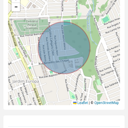
−
Leaflet
|
©
OpenStreetMap