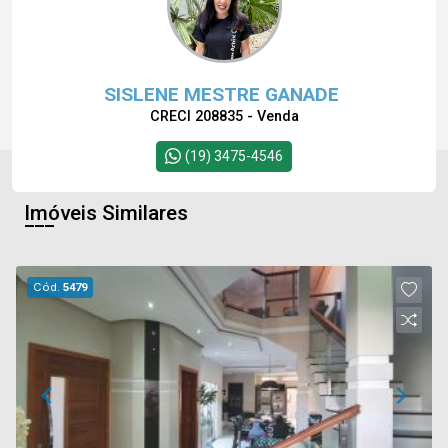
SISLENE MESTRE GANADE
CRECI 208835 - Venda
(19) 3475-4546
Imóveis Similares
Cód.
5479