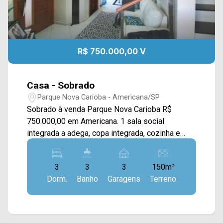
R$ 750.000,00 V
Casa - Sobrado
Parque Nova Carioba - Americana/SP
Sobrado à venda Parque Nova Carioba R$
750.000,00 em Americana. 1 sala social
integrada a adega, copa integrada, cozinha e
área gourmet 1 dispensa 1 área de serviços
externa Hall de iluminação Sala de vídeo 2
3
3
3
150m²
quartos com sacada 1 banheiro social 1 lavabo
Dorm.
Banho
Garagens
Terreno
1 Suíte Master com sacada, closet e suíte com
banheira Portas balcão de madeira nobre 1
escritório e brinquedoteca Área gourmet com
churrasqueira, fogão a lenha, forno a lenha e