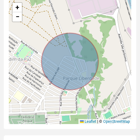
+
−
Leaflet
|
©
OpenStreetMap