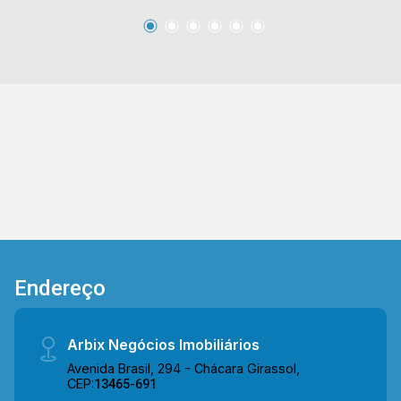
sacada com visão para a cidade de Americana 2
caixas d`água de 1000 litros Casa com ar
condicionado e água quente. Para mais
informações (19) 9.9604 2478 Agende uma
visita!
Endereço
Arbix Negócios Imobiliários
Avenida Brasil, 294 - Chácara Girassol,
CEP:
13465-691