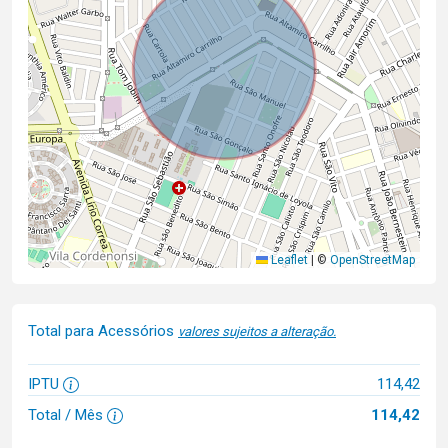
Leaflet
|
©
OpenStreetMap
Total para Acessórios
valores sujeitos a alteração.
IPTU
114,42
Total / Mês
114,42