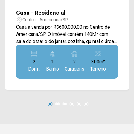
Casa - Residencial
Centro - Americana/SP
Casa à venda por R$600.000,00 no Centro de
Americana/SP. O imóvel contém 140M² com
sala de estar e de jantar, cozinha, quintal e área
de serviço. E também é incluso um salão
comercial no imóvel. > 02 dormitórios; > 01
2
1
2
300m²
banheiros social; > 02 vagas de garagem
Dorm.
Banho
Garagens
Terreno
coberta. Localizado no Centro de Americana, o
imóvel contém uma área com diversos
comércios em volta, como supermercados,
farmácias, bancos, restaurantes, postos de
saúde, escolas e entre outros. Entre em contato
com a nossa equipe de vendas e agende a sua
visita!! WhatsApp e Telefone Arbix: (19) 3475-
4546 ARBIX IMÓVEIS - Presente em cada
mudança!