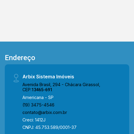
Endereço
Arbix Sistema Imóveis
Avenida Brasil, 294 - Chácara Girassol,
CEP:
13465-691
Americana - SP
(19) 3475-4546
contato@arbix.com.br
Creci: 1412J
CNPJ: 45.753.589/0001-37