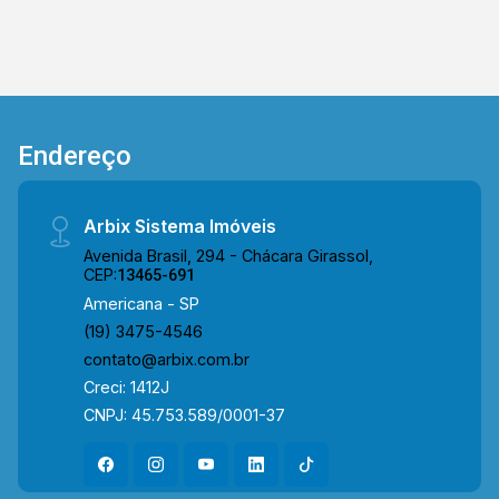
Endereço
Arbix Sistema Imóveis
Avenida Brasil, 294 - Chácara Girassol,
CEP:
13465-691
Americana - SP
(19) 3475-4546
contato@arbix.com.br
Creci: 1412J
CNPJ: 45.753.589/0001-37