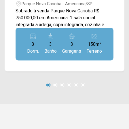
Parque Nova Carioba - Americana/SP
Sobrado à venda Parque Nova Carioba R$
750.000,00 em Americana. 1 sala social
integrada a adega, copa integrada, cozinha e
área gourmet 1 dispensa 1 área de serviços
externa Hall de iluminação Sala de vídeo 2
3
3
3
150m²
quartos com sacada 1 banheiro social 1 lavabo
Dorm.
Banho
Garagens
Terreno
1 Suíte Master com sacada, closet e suíte com
banheira Portas balcão de madeira nobre 1
escritório e brinquedoteca Área gourmet com
churrasqueira, fogão a lenha, forno a lenha e
sacada com visão para a cidade de Americana 2
caixas d`água de 1000 litros Casa com ar
condicionado e água quente. Para mais
informações (19) 9.9604 2478 Agende uma
visita!