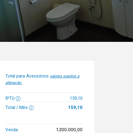
Total para Acessórios
valores sujeitos a
alteração.
IPTU
159,10
Total / Mês
159,10
1.200.000,00
Venda