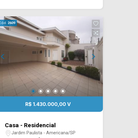
de estar e sala de jantar integrada à
cozinha totalmente planejada, criando
um ambiente moderno, funcional e
Cód.
2609
perfeito para o convívio diário. Os
espaços integrados proporcionam
maior amplitude e favorecem a
iluminação e a ventilação natural. Um
dos grandes destaques do imóvel é o
espaço gourmet completo, equipado
com churrasqueira, bancada, móveis
planejados e banheiro de apoio,
oferecendo toda a estrutura necessária
para receber familiares e amigos com
conforto e praticidade. No pavimento
R$ 1.430.000,00 V
superior, todos os dormitórios
possuem sacada, proporcionando
ambientes mais iluminados, ventilados
Casa - Residencial
e agradáveis, enquanto a suíte garante
Jardim Paulista - Americana/SP
mais privacidade e conforto aos