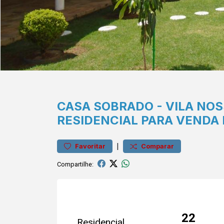
CASA
SOBRADO
-
VILA NOS
RESIDENCIAL PARA VENDA
|
Favoritar
Comparar
Compartilhe:
22
Residencial