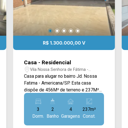
R$ 1.300.000,00 V
Casa - Residencial
Vila Nossa Senhora de Fátima -
Americana/SP
Casa para alugar no bairro Jd. Nossa
Fatima - Americana/SP. Esta casa
dispõe de 456M² de terreno e 237M²
de construção, possuindo sala de estar
de de jantar com a cozinha, e área de
3
2
4
237m²
serviço com edícula com banheiro > 03
Dorm.
Banho
Garagens
Const.
quartos, sendo 01 suíte; > 02 banheiros,
sendo 01 social; > 04 vagas de