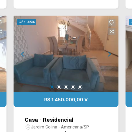
garagem. Localizado próximo à Avenida
Nossa Senhora de Fatima com Avenida
da Saudade, com fácil acesso para
Cód.
3236
anhanguera, esta região conta com
supermercado Crema, padaria da
Amizade, Mcdonalds, posto de
combustível. Entre em contato com a
equipe da Arbix Imóveis e agende a
sua visita!! WhatsApp e Telefone: (19)
3475-4546 ARBIX IMÓVEIS - Presente
em cada mudança!
R$ 1.450.000,00 V
Casa - Residencial
Jardim Colina - Americana/SP