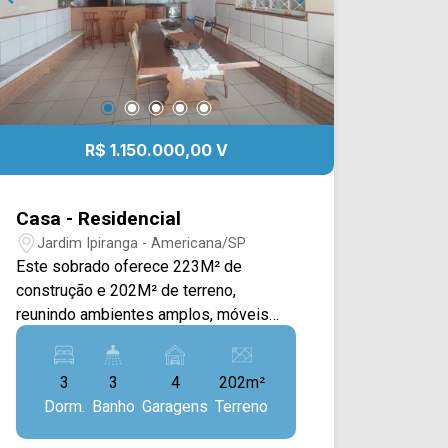
R$ 1.150.000,00 V
Casa - Residencial
Jardim Ipiranga - Americana/SP
Este sobrado oferece 223M² de
construção e 202M² de terreno,
reunindo ambientes amplos, móveis
planejados e uma completa área de
lazer, sendo uma excelente opção para
3
3
4
202m²
quem busca conforto, praticidade e
Dorm.
Banho
Garagens
Terreno
qualidade de vida para toda a família. A
área social conta com uma ampla sala