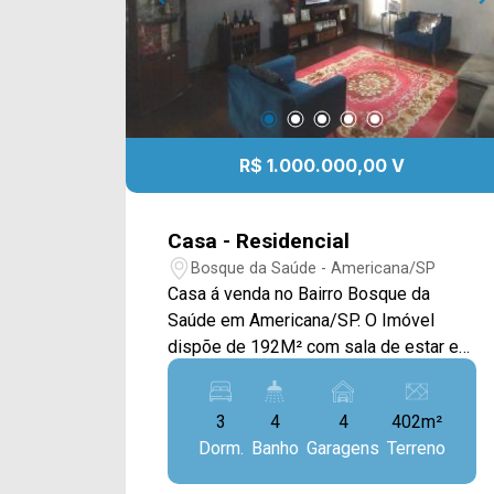
R$ 1.000.000,00 V
Casa - Residencial
Bosque da Saúde - Americana/SP
Casa á venda no Bairro Bosque da
Saúde em Americana/SP. O Imóvel
dispõe de 192M² com sala de estar e
de jantar, cozinha planejada,
churrasqueira, piscina e área de serviço.
3
4
4
402m²
> 03 dormitórios, sendo 02 suítes; > 04
Dorm.
Banho
Garagens
Terreno
Banheiros, sendo 02 sociais; > 04
vagas de garagem. Aceita