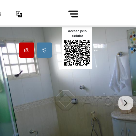
6
Acesse pelo
celular