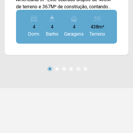
de terreno e 367M² de construção, contando
com sala de estar e de jantar integradas,
cozinha toda planejada, despensa, jardim de
4
4
4
438m²
inverno, escritório e área de serviço. Na área de
Dorm.
Banho
Garagens
Terreno
lazer contém, espaço gourmet com
churrasqueira, piscina e quintal com pergolado. >
04 quartos, sendo 01 suíte e 01 suíte master; >
04 banheiros, sendo 01 social e 01 externo; > 04
vagas de garagem. Localizado próximo à Rua
São Salvador, Av. Brasil, Av. Armando Sales de
Oliveira, Av. Iacanga e Rod. Luiz de Queiroz. Esta
região conta com Jardim Botânico, Viva Bakery,
Smart Mall, praças e escolas. Entre em contato
com a equipe da Arbix Imóveis e agende a sua
visita!! WhatsApp e Telefone: (19) 3475-4546
ARBIX IMÓVEIS - Presente em cada mudança!