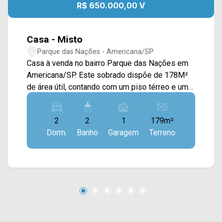
R$ 650.000,00 V
Casa - Misto
Parque das Nações - Americana/SP
Casa à venda no bairro Parque das Nações em
Americana/SP. Este sobrado dispõe de 178M²
de área útil, contando com um piso térreo e um
piso superior. Na parte térrea, possui recepção,
sala de espera com banheiro, 02 salas
2
2
1
179m²
privativas, cozinha e área de serviço. Oferece
Dorm.
Banho
Garagem
Terreno
acabamento com piso frio e fachada com grade
e blindex. No piso superior conta com sala de
estar e de jantar integradas, cozinha tipo
americana e planejada, sacada, escritório com
armários e área de serviço. Na garagem contém
um espaço gourmet com churrasqueira e
planejados. > 02 quartos, sendo 01 suíte; > 02
banheiros, sendo 01 social; > 02 vagas de