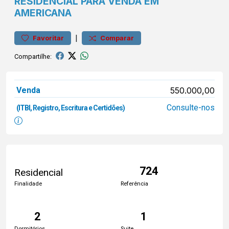
RESIDENCIAL PARA VENDA EM
AMERICANA
|
Favoritar
Comparar
Compartilhe:
Venda
550.000,00
Consulte-nos
(ITBI, Registro, Escritura e Certidões)
724
Residencial
Finalidade
Referência
2
1
Dormitórios
Suite