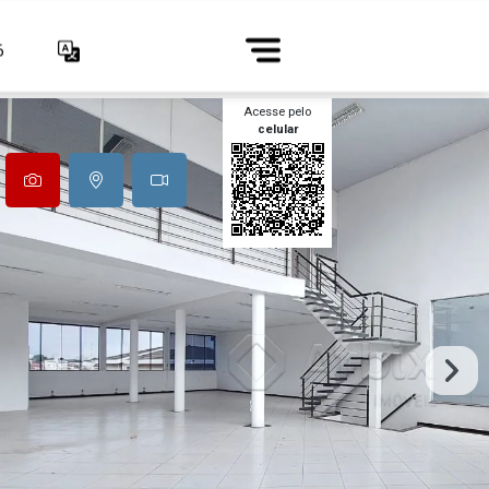
6
Acesse pelo
celular