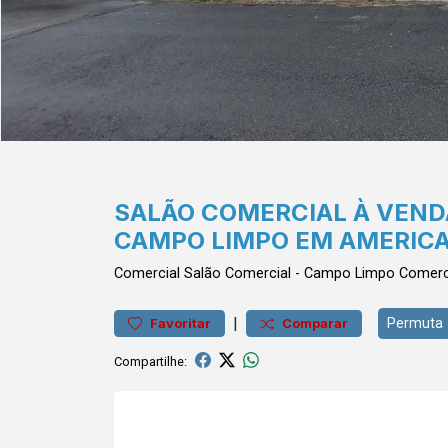
SALÃO COMERCIAL À VEND
CAMPO LIMPO EM AMERIC
Comercial
Salão Comercial
-
Campo Limpo
Comerci
|
Permuta
Favoritar
Comparar
Compartilhe: