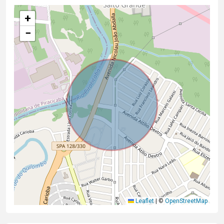
+
−
Leaflet
|
©
OpenStreetMap