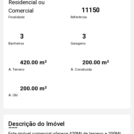
Residencial ou
11150
Comercial
Finalidade
Referência
3
3
Banheiros
Garagens
420.00 m²
200.00 m²
A. Terreno
A. Construída
200.00 m²
A. Útil
Descrição do Imóvel
Este imóvel comercial oferece 420M² de terreno e 200M²