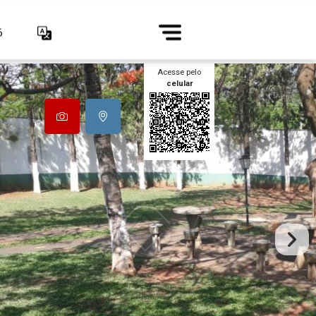
6
Acesse pelo
celular