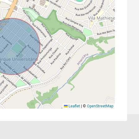
Leaflet
|
©
OpenStreetMap