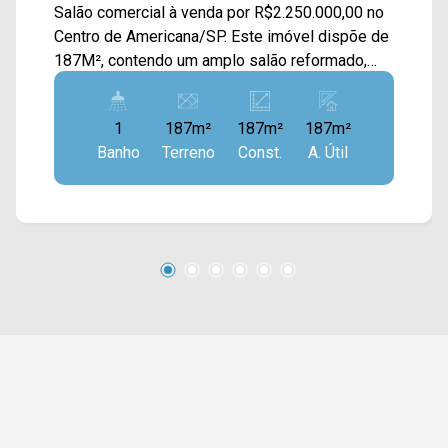
Salão comercial à venda por R$2.250.000,00 no
Centro de Americana/SP. Este imóvel dispõe de
187M², contendo um amplo salão reformado,
com acabamento em gesso, ar condicionado e
sistema de monitoramento por câmeras. > 01
1
187m²
187m²
187m²
banheiro social Esta localizado em uma região
Banho
Terreno
Const.
A. Útil
privilegiada, próximo ao terminal, Av. 09 de
Julho, Av. Rafael Vitta e Av. Bandeirantes, conta
com fácil acesso a Av. São Jerônimo. Entre em
contato com a nossa equipe e agende a sua
visita!! WhatsApp e Telefone Arbix: (19) 3475-
4546 ARBIX IMÓVEIS - Presente em cada
mudança!