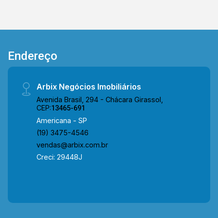
Endereço
Arbix Negócios Imobiliários
Avenida Brasil, 294 - Chácara Girassol,
CEP:
13465-691
Americana - SP
(19) 3475-4546
vendas@arbix.com.br
Creci: 29448J