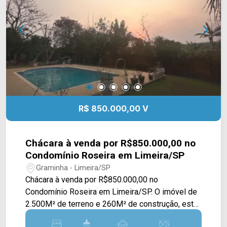
à Rod. Luiz Ometto, Rod. dos Bandeirantes e
Ponte do Funil. Esta região conta com fácil
acesso a cidade de Santa Bárbara e
Iracemápolis. Entre em contato com a equipe da
Arbix Imóveis e agende a sua visita!! WhatsApp
e Telefone: (19) 3475-4546 ARBIX IMÓVEIS -
Presente em cada mudança!
R$ 850.000,00 V
Chácara à venda por R$850.000,00 no
Condomínio Roseira em Limeira/SP
Graminha - Limeira/SP
Chácara à venda por R$850.000,00 no
Condomínio Roseira em Limeira/SP. O imóvel de
2.500M² de terreno e 260M² de construção, esta
disposto em uma sala de estar, sala de jantar