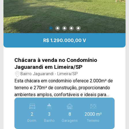
R$ 1.290.000,00 V
Chácara à venda no Condomínio
Jaguarandi em Limeira/SP
Bairro Jaguarandi - Limeira/SP
Esta chácara em condomínio oferece 2.000m² de
terreno e 270m² de construção, proporcionando
ambientes amplos, confortáveis e ideais para
quem busca qualidade de vida em meio à
natureza. O imóvel dispõe de sala de estar
2
3
8
2000 m²
integrada à cozinha, criando um espaço funcional
Dorm.
Banho
Garagens
Terreno
e acolhedor, além de varanda com vista para a