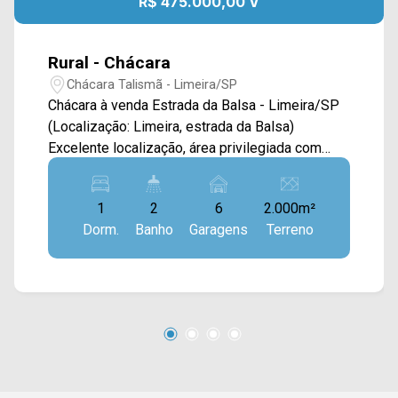
R$ 475.000,00 V
Rural - Chácara
Chácara Talismã - Limeira/SP
Chácara à venda Estrada da Balsa - Limeira/SP
(Localização: Limeira, estrada da Balsa)
Excelente localização, área privilegiada com
metragem de 2.000 m² terreno e 120 m² de
construção. Contendo: - 01 Dormitório; - 03
1
2
6
2.000m²
Banheiros; - Sala de TV, Sala de Jantar; -
Dorm.
Banho
Garagens
Terreno
Lavanderia; - Dispensa; - Área Gourmet com
churrasqueira e fogão a lenha; - Toda
avarandada; - Piscina com cascata; - Pomar Não
aceita financiamento. Aceita Permuta por carro.
Entre em contato com a nossa equipe de
vendas e agende a sua visita!! Telefone e
whatsaap vendas: (19) 3475-4546 ARBIX
IMÓVEIS - Presente em cada mudança!