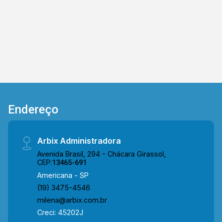
Endereço
Arbix Administradora
Avenida Brasil, 294 - Chácara Girassol,
CEP:
13465-691
Americana - SP
(19) 3475-4546
milena@arbix.com.br
Creci: 45202J