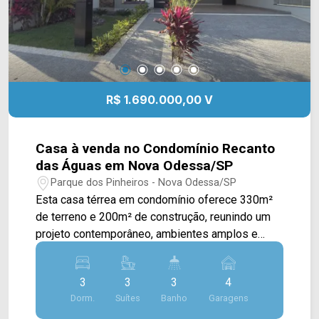
R$ 1.690.000,00 V
Casa à venda no Condomínio Recanto
das Águas em Nova Odessa/SP
Parque dos Pinheiros - Nova Odessa/SP
Esta casa térrea em condomínio oferece 330m²
de terreno e 200m² de construção, reunindo um
projeto contemporâneo, ambientes amplos e
acabamentos de alto padrão, sendo ideal para
quem busca conforto, sofisticação e qualidade
3
3
3
4
de vida. A área social conta com uma ampla sala
Dorm.
Suítes
Banho
Garagens
de estar e sala de jantar integradas, valorizadas