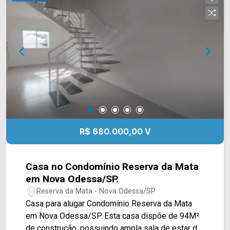
com movelaria completa, sendo 01 master; > 04
banheiros, sendo 01 lavabo; > 04 vagas de
garagem, sendo 02 cobertas. Localizado no
bairro Jd. Dona Maria Azenha, este condomínio
está próximo à Av. Rodolfo Kivitz, Av. Ampélio
Gazzetta, Av. Dr. Eddy de Freitas Crisciuma e Av.
Brasil. Esta região conta com Mc Donald`s,
supermercado São Vicente, Colégio Abba,
farmácias, pizzaria Vó Aurora, Subway,
restaurantes e praças. Entre em contato com a
equipe da Arbix Imóveis e agende a sua visita!!
R$ 680.000,00 V
WhatsApp e Telefone: (19) 3475-4546 ARBIX
IMÓVEIS - Presente em cada mudança!
Casa no Condomínio Reserva da Mata
em Nova Odessa/SP.
Reserva da Mata - Nova Odessa/SP
Casa para alugar Condomínio Reserva da Mata
em Nova Odessa/SP. Esta casa dispõe de 94M²
de construção, possuindo ampla sala de estar de