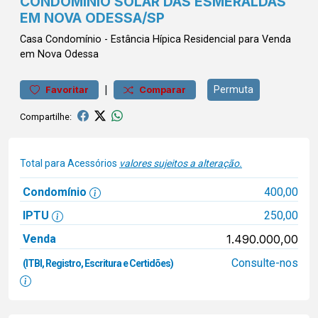
CONDOMÍNIO SOLAR DAS ESMERALDAS
EM NOVA ODESSA/SP
Casa
Condomínio
-
Estância Hípica
Residencial para Venda
em Nova Odessa
|
Permuta
Favoritar
Comparar
Compartilhe:
Total para Acessórios
valores sujeitos a alteração.
Condomínio
400,00
IPTU
250,00
Venda
1.490.000,00
Consulte-nos
(ITBI, Registro, Escritura e Certidões)