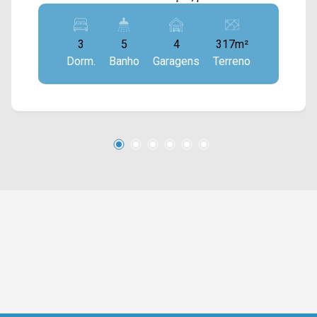
ampla sala de estar e de jantar integradas com a
cozinha gourmet com churrasqueira, despensa,
3
5
4
317m²
piscina, quintal e área de serviço. > 03 suítes; >
Dorm.
Banho
Garagens
Terreno
05 banheiros, sendo 01 externo e 01 lavabo; >
04 vagas de garagem. *Imóvel em construção,
previsão de entrega em Junho de 2025.
Localizado no bairro Jardim Primavera, este
condomínio está próximo à Rua Olívio Belinate,
Av. Ampélio Gazzetta e Av. Brasil, contém fácil
acesso a Av. São Gonçalo e ao Centro. Esta
região conta com farmácia Drogal,
supermercado São Vicente, Subway, Mc
Donald`s, colégio Abba, pizzaria Di Madri, fórum
e prefeitura. Entre em contato com a equipe da
Arbix Imóveis e agende a sua visita!! WhatsApp
e Telefone: 19 3475-4546 ARBIX IMÓVEIS -
Presente em cada mudança!