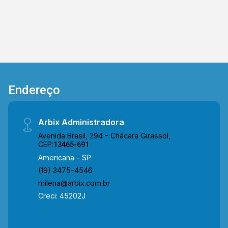
Endereço
Arbix Administradora
Avenida Brasil, 294 - Chácara Girassol,
CEP:
13465-691
Americana - SP
(19) 3475-4546
milena@arbix.com.br
Creci: 45202J