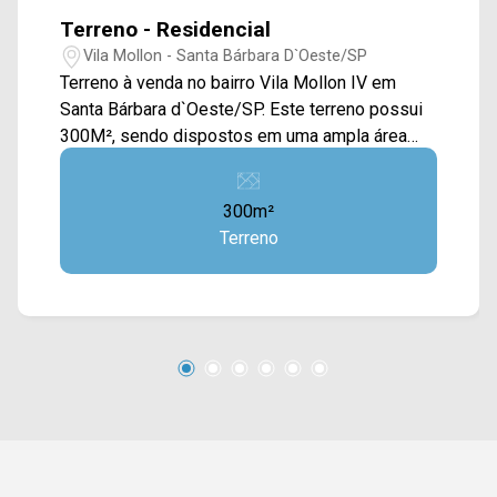
Terreno - Residencial
Vila Mollon - Santa Bárbara D`Oeste/SP
Terreno à venda no bairro Vila Mollon IV em
Santa Bárbara d`Oeste/SP. Este terreno possui
300M², sendo dispostos em uma ampla área
plana e com calçada, estando ao lado da
rodovia. Localizado próximo à Av. Juscelino k.
300m²
de Oliveira, Av. Iacanga, Av. Giaconda Cibin e
Terreno
Rod. Luiz de Queiroz. Esta região conta com
restaurantes Dona Maria e Sonabrasa, campo de
futebol, farmácia Drogal, praças, padarias e
escola Neuza Maria Nazatto. Entre em contato
com a equipe da Arbix Imóveis e agende a sua
visita!! WhatsApp e Telefone: (19) 3475-4546
ARBIX IMÓVEIS - Presente em cada mudança!