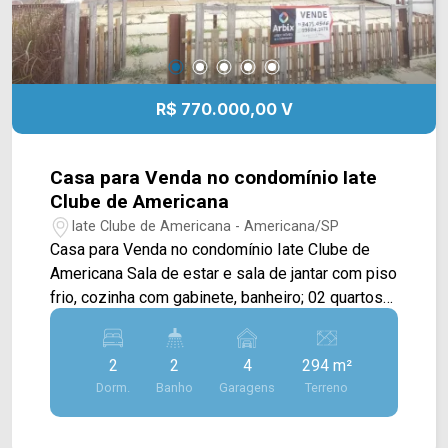
R$ 770.000,00 V
Casa para Venda no condomínio Iate
Clube de Americana
Iate Clube de Americana - Americana/SP
Casa para Venda no condomínio Iate Clube de
Americana Sala de estar e sala de jantar com piso
frio, cozinha com gabinete, banheiro; 02 quartos
com armários, área de serviço coberta, Banheiro
de serviço e churrasqueira externa. Condomínio
2
2
4
294 m²
conta com estrutura de clube, mensalidade a
Dorm.
Banho
Garagens
Terreno
parte R$ 254,00 - excelente localização (parte
alta do condomínio) - ?local tranquilo (ideal para
quem busca este requisito) - ?casa muito bem