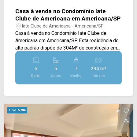
Casa à venda no Condomínio Iate
Clube de Americana em Americana/SP
Iate Clube de Americana - Americana/SP
Casa à venda no Condomínio Iate Clube de
Americana em Americana/SP. Esta residência de
alto padrão dispõe de 304M² de construção em
um terreno de 294M², destacando-se pela
arquitetura contemporânea. A área social conta
5
5
7
294 m²
com salas de estar e jantar integradas,
Dorm.
Suítes
Banho
Terreno
proporcionando amplitude e elegância, além de
uma cozinha totalmente planejada, funcional e
equipada. Área de serviço completa, com
armários e banheiro de apoio, garantindo
organização e funcionalidade. As suítes
Cód.
5784
oferecem conforto e exclusividade. A suíte
principal se destaca com banheira, elevando a
experiência de bem-estar e sofisticação. 05
suítes com sacada, sendo 01 com banheira; 07