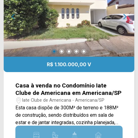
cada mudança!
R$ 1.100.000,00 V
Casa à venda no Condomínio Iate
Clube de Americana em Americana/SP
Iate Clube de Americana - Americana/SP
Esta casa dispõe de 300M² de terreno e 188M²
de construção, sendo distribuídos em sala de
estar e de jantar integradas, cozinha planejada,
espaço gourmet com churrasqueira, piscina e
área de serviço com banheiro. > 03 quartos com