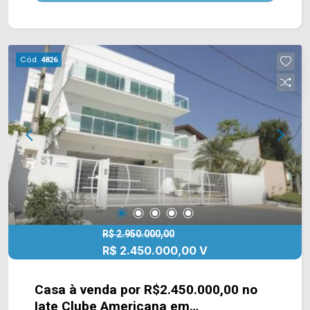
farmácias, restaurantes e entre outros tipos de
comércio e conta com fácil acesso a Rod.
Anhanguera. Entre em contato com a nossa
equipe e agende a sua visita!! WhatsApp e
Cód.
4826
Telefone Arbix: (19) 3475-4546 ARBIX IMÓVEIS -
Presente em cada mudança!
R$ 2.950.000,00
R$ 2.450.000,00 V
Casa à venda por R$2.450.000,00 no
Iate Clube Americana em