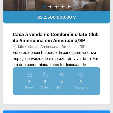
R$ 2.500.000,00 V
Casa à venda no Condomínio Iate Club
de Americana em Americana/SP
Iate Clube de Americana - Americana/SP
Esta residência foi pensada para quem valoriza
espaço, privacidade e o prazer de viver bem. Em
um dos condomínios mais tradicionais de
Americana, oferece uma combinação difícil de
encontrar: dois terrenos, totalizando 600m², que
3
3
4
3
proporcionam mais liberdade para o dia a dia e
Dorm.
Suítes
Banho
Garagens
momentos especiais ao lado da família. Os
ambientes sociais convidam a aproveitar a casa
em todos os momentos. Living, sala de TV, sala
de jantar e escritório se conectam de forma