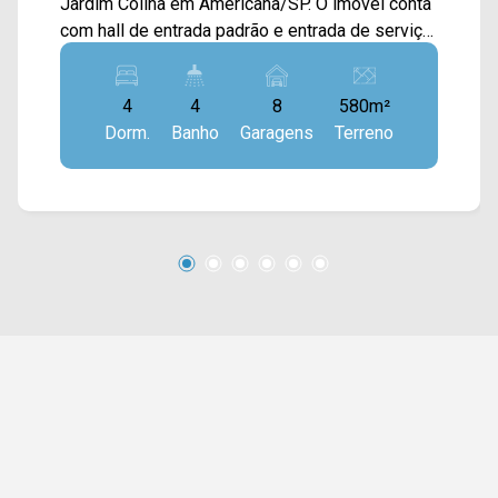
Jardim Colina em Americana/SP. O imóvel conta
com hall de entrada padrão e entrada de serviço,
iluminação decorativa, ar condicionado e
armários em todos os quartos, sala dois
4
4
8
580m²
ambientes, cozinha com armários, closet, área
Dorm.
Banho
Garagens
Terreno
de lazer gourmet com churrasqueira, área de
serviço coberta, piscina e quintal. > 04 quartos,
sendo 01 suíte; > 05 banheiros, sendo 01 social
e 01 de serviço; > 01 despensa; > 08 vagas de
garagem. Localizado entre a Av. Paulista e a Av.
Bandeirantes, esta região tem fácil acesso ao
centro e conta com facilidades como o Centro
Cívico Municipal, Hospital Municipal, posto de
combustível, farmácia, padaria, restaurantes e
comércio em geral. Para saber mais sobre o
imóvel ou para agendar uma visita, entre em
contato conosco: WhatsApp Locação: (19)
97169-1100 ou Telefone Arbix: (19) 3475-4546