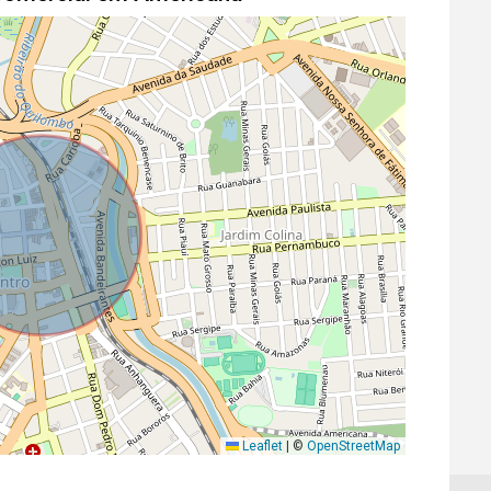
Leaflet
|
©
OpenStreetMap