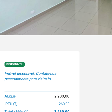
DISPONÍVEL
Imóvel disponível. Contate-nos
pessoalmente para visita-lo
2.200,00
Aluguel
IPTU
260,99
Total / Mês
2.460,99