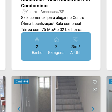
Condomínio
Centro - Americana/SP
Sala comerical para alugar no Centro
Ótima Localização! Sala comercial
Térrea com 75 Mts² e 02 banheiros.
Acabamento em piso frio. Condomínio
por conta do proprietário!
2
2
75m²
Banho
Garagens
A. Útil
Cód.
946