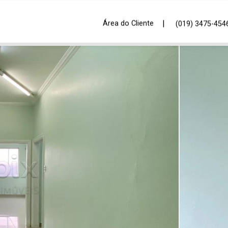
|
Área do Cliente
(019) 3475-454