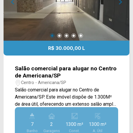
4546 ARBIX IMÓVEIS - Presente em cada
mudança!
R$ 30.000,00 L
Salão comercial para alugar no Centro
de Americana/SP
Centro - Americana/SP
Salão comercial para alugar no Centro de
Americana/SP. Este imóvel dispõe de 1.300M²
de área útil, oferecendo um extenso salão amplo,
área de bar completa e com iluminação, cozinha
toda equipada, despensa, camarins masculino e
7
2
1300 m²
1300 m²
feminino e com banheiros, e mezanino espaçoso
Banho
Garagens
Const.
A. Útil
com banheiros. Possui sistemas acústicos de