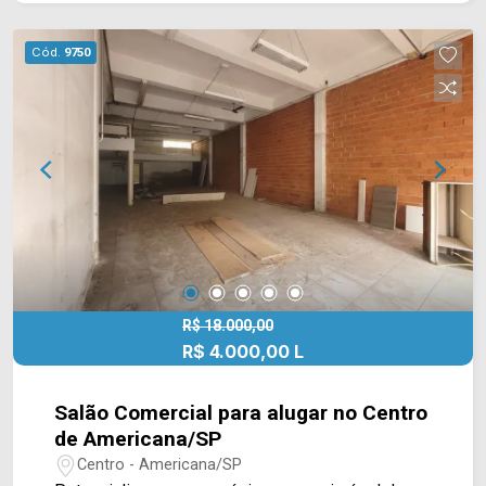
Lobo, Av. 09 de julho, Av. São Jerônimo e Av.
Rafael Vitta, contém fácil acesso a Av.
Cód.
9750
Bandeirantes e Av. da Saudade. Esta região conta
com bancos, restaurante e diversos outros
comércios. Entre em contato com a equipe da
Arbix Imóveis e agende a sua visita!! WhatsApp
e Telefone: (19) 3475-4546 ARBIX IMÓVEIS -
Presente em cada mudança!
R$ 18.000,00
R$ 4.000,00 L
Salão Comercial para alugar no Centro
de Americana/SP
Centro - Americana/SP