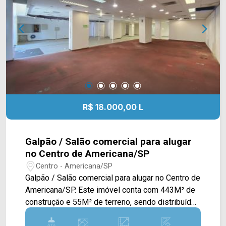
da Arbix Imóveis e agende a sua visita!!
WhatsApp e Telefone: (19) 3475-4546 ARBIX
IMÓVEIS - Presente em cada mudança!
R$ 18.000,00 L
Galpão / Salão comercial para alugar
no Centro de Americana/SP
Centro - Americana/SP
Galpão / Salão comercial para alugar no Centro de
Americana/SP. Este imóvel conta com 443M² de
construção e 55M² de terreno, sendo distribuídos
em 02 pavimentos, sendo um piso térreo e um