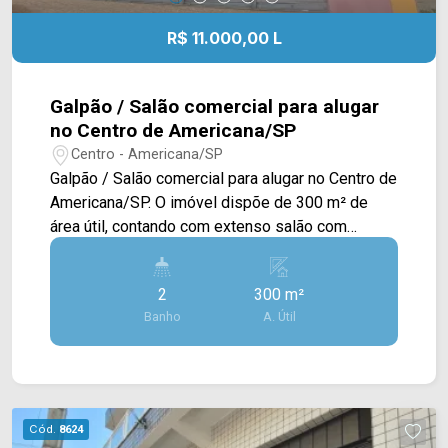
R$ 11.000,00 L
Galpão / Salão comercial para alugar
no Centro de Americana/SP
Centro - Americana/SP
Galpão / Salão comercial para alugar no Centro de
Americana/SP. O imóvel dispõe de 300 m² de
área útil, contando com extenso salão com
mezanino com 90M², possuindo acabamento em
piso porcelanato, expositor em blindex, ar
2
300 m²
condicionado, copa, sala privativa e depósito. >
Banho
A. Útil
02 banheiros; Localizado em uma região
privilegiada, próximo à Av. Rafael Vitta, Rua
Gonçalves Dias, Av. Dr. Antônio Lobo, Av. 09 de
Julho e Av. Campos Sales. Esta região conta com
supermercado Savegnago, farmácias,
Cód.
8624
restaurantes e bancos. Entre em contato com a