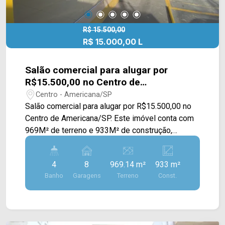
R$ 15.500,00
R$ 15.000,00 L
Salão comercial para alugar por
R$15.500,00 no Centro de
Americana/SP
Centro - Americana/SP
Salão comercial para alugar por R$15.500,00 no
Centro de Americana/SP. Este imóvel conta com
969M² de terreno e 933M² de construção,
possuindo um amplo salão, um grande depósito
e 03 salas privativas. > 04 banheiros; > 08 vagas
4
8
969.14 m²
933 m²
rotativas; Localizado em uma região privilegiada,
Banho
Garagens
Terreno
Const.
próximo à Av. Campos Sales, Av. Dr. Antônio Lobo
e Rua Gonçalves Dias, contém fácil acesso a Av.
Rafael Vitta e Av. Brasil. Esta região conta com
supermercado Savegnago, farmácia Drogal,