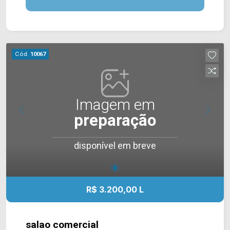
som ambiente e para shows, sistema de
iluminação automatizada, sala de bilheteria,
projetor e telão. É um salão de festas perfeito
para eventos como casamentos, aniversários,
Cód.
10067
formaturas, confraternizações e celebrações
corporativas. O espaço oferece infraestrutura
completa com ambientes totalmente
climatizados, iluminação cênica e acessibilidade,
Imagem em
garantindo conforto e segurança para os
preparação
anfitriões e os convidados. > 07 banheiros, sendo
02 no piso superior e 02 privativos; > 02 vagas
disponível em breve
de garagem. Localizado em uma região
privilegiada, estando próximo à Av. Dr. Antônio
Lobo, Av. Bandeirantes, Rua Dom Pedro II, Av.
Brasil, Rua Washington Luis e Rua Rui Barbosa.
R$ 3.200,00 L
Estando de frente com a Danny Cosméticos, esta
região possui Mercado Municipal, praça
Comendador Muller, pizzaria Edwiges, bancos,
salao comercial