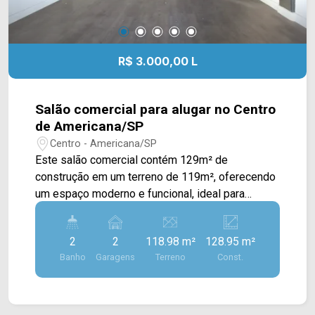
R$ 3.000,00 L
Salão comercial para alugar no Centro
de Americana/SP
Centro - Americana/SP
Este salão comercial contém 129m² de
construção em um terreno de 119m², oferecendo
um espaço moderno e funcional, ideal para
diferentes segmentos comerciais. O imóvel
dispõe de um amplo salão com fachada em
2
2
118.98 m²
128.95 m²
blindex, proporcionando excelente visibilidade e
Banho
Garagens
Terreno
Const.
iluminação natural, além de um mezanino que
amplia a área útil e oferece mais versatilidade
para o funcionamento do negócio. Conta ainda
com uma sala privativa, ideal para escritório,