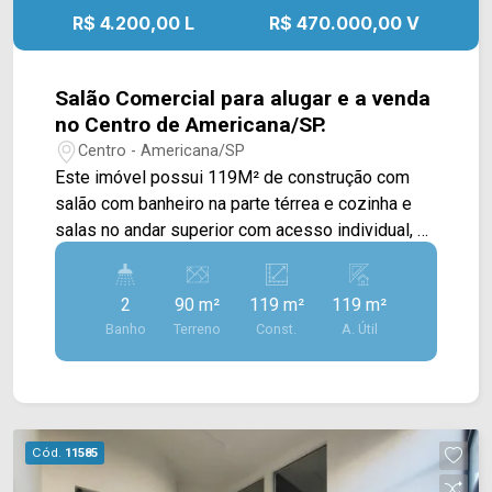
R$ 4.200,00 L
R$ 470.000,00 V
Salão Comercial para alugar e a venda
no Centro de Americana/SP.
Centro - Americana/SP
Este imóvel possui 119M² de construção com
salão com banheiro na parte térrea e cozinha e
salas no andar superior com acesso individual, e
mais um espaço livre, ideal para e-commerce
com localização privilegiada. > 03 salas andar
2
90 m²
119 m²
119 m²
superior. > 02 banheiros sociais; Ótima
Banho
Terreno
Const.
A. Útil
localização com intensa região comercial com
alto fluxo, perfeito para o próximo passo do seu
negócio, com visibilidade estratégica no coração
de um corredor comercial intenso. Imóvel para
reforma com possível negociação com
Cód.
11585
proprietário, com bonificações e acordos de