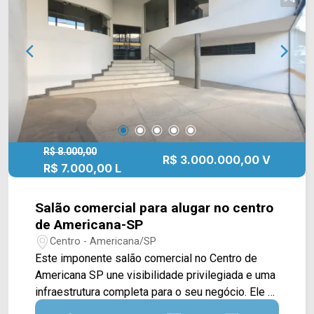
melhoria. Entre em contato com a equipe da Arbix
Imóveis e agende a sua visita!! WhatsApp e
Telefone: (19) 3475-4546 ARBIX IMÓVEIS -
Presente em cada mudança!
R$ 8.000,00
R$ 3.000.000,00 V
R$ 7.000,00 L
Salão comercial para alugar no centro
de Americana-SP
Centro - Americana/SP
Este imponente salão comercial no Centro de
Americana SP une visibilidade privilegiada e uma
infraestrutura completa para o seu negócio. Ele é
distribuído em 3 pisos, destacando-se por um