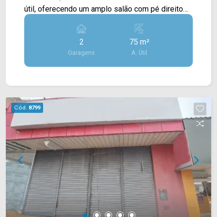
útil, oferecendo um amplo salão com pé direito
alto, acabamento em piso porcelanato, teto em
sanca, copa e área de serviço nos fundos. > 02
2
75 m²
banheiros com acessibilidade; > 01 vaga de
Garagens
A. Útil
garagem rotativa. Localizado em uma região
privilegiada, próximo à Av. Rafael Vitta, Rua
Gonçalves Dias, Av. Dr. Antônio Lobo, Av. 09 de
Julho e Av. Campos Sales. Esta região conta com
supermercado Savegnago, farmácias,
Cód.
8799
restaurantes e estando em frente ao Banco do
Brasil. Entre em contato com a equipe da Arbix
Imóveis e agende a sua visita!! WhatsApp e
Telefone: (19) 3475-4546 ARBIX IMÓVEIS -
Presente em cada mudança!