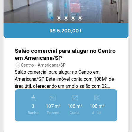
R$ 5.200,00 L
Salão comercial para alugar no Centro
em Americana/SP
Centro - Americana/SP
Salão comercial para alugar no Centro em
Americana/SP. Este imóvel conta com 108M² de
área útil, oferecendo um amplo salão com 02
salas privativas, cozinha e quintal amplo.
Também possui infraestrutura para ar
3
107 m²
108 m²
108 m²
condicionado, porta automática dobrável e porta
Banho
Terreno
Const.
A. Útil
de vidro. > 03 banheiros sociais, sendo 01 para
PCD Localizado em uma região privilegiada, está
próximo à Rua Washington Luis, Av. Dr. Antônio