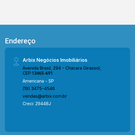
Endereço
Arbix Negócios Imobiliários
Avenida Brasil, 294 - Chácara Girassol,
CEP:
13465-691
Americana - SP
(19) 3475-4546
vendas@arbix.com.br
Creci: 29448J