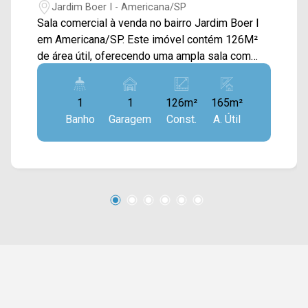
Jardim Boer I - Americana/SP
Sala comercial à venda no bairro Jardim Boer I
em Americana/SP. Este imóvel contém 126M²
de área útil, oferecendo uma ampla sala com
portas de vidro e esquadrilhas modernas
proporcionando alta visibilidade com iluminação
1
1
126m²
165m²
natural, mezanino de 80m², energia trifásica, 01
Banho
Garagem
Const.
A. Útil
sala privativa e copa. Esta sala é excelente para
showroom ou local de atendimento ao público. >
02 banheiro social; > 01 vaga rotativa.
Localizado próximo à Av. Unitika com fácil
acesso a Rodovia Anhanguera. Esta região conta
com restaurantes, escolas e vários comércios.
Entre em contato com a equipe da Arbix Imóveis
e agende a sua visita!! WhatsApp e Telefone:
(19) 3475-4546 ARBIX IMÓVEIS - Presente em
cada mudança!