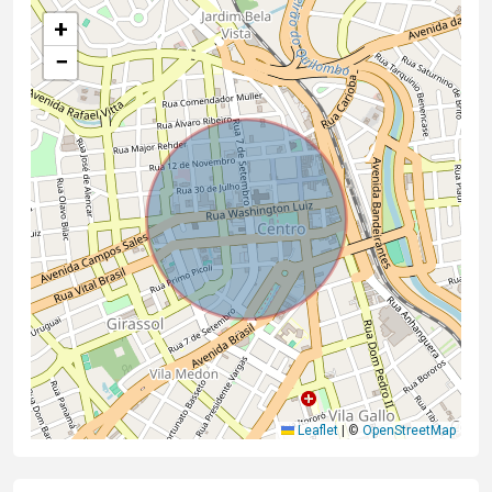
+
−
Leaflet
|
©
OpenStreetMap