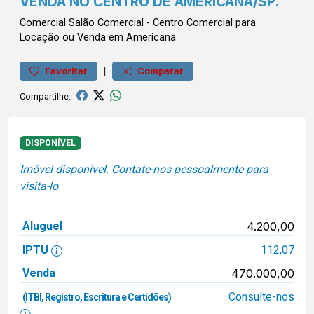
VENDA NO CENTRO DE AMERICANA/SP.
Comercial
Salão Comercial
-
Centro
Comercial para
Locação ou Venda em Americana
|
Favoritar
Comparar
Compartilhe:
DISPONÍVEL
Imóvel disponível. Contate-nos pessoalmente para
visita-lo
Aluguel
4.200,00
IPTU
112,07
Venda
470.000,00
Consulte-nos
(ITBI, Registro, Escritura e Certidões)