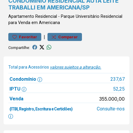
CONDOMÍNIO RESIDENCIAL AUTA LEITE
TRABALLI EM AMERICANA/SP
Apartamento
Residencial
-
Parque Universitário
Residencial
para Venda em Americana
|
Favoritar
Comparar
Compartilhe:
Total para Acessórios
valores sujeitos a alteração.
Condomínio
237,67
IPTU
52,25
Venda
355.000,00
Consulte-nos
(ITBI, Registro, Escritura e Certidões)