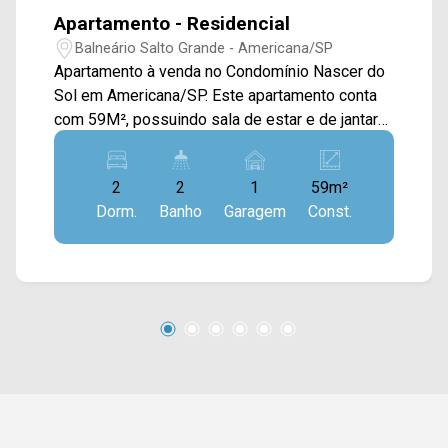
Apartamento - Residencial
Balneário Salto Grande - Americana/SP
Apartamento à venda no Condomínio Nascer do
Sol em Americana/SP. Este apartamento conta
com 59M², possuindo sala de estar e de jantar
integradas, cozinha conectada com a área de
serviço com varanda técnica, e sacada gourmet
2
2
1
59m²
com vista livre. > 02 quartos, sendo 01 suíte; >
Dorm.
Banho
Garagem
Const.
02 banheiros, sendo 01 social; > 01 vaga de
garagem. Localizado no bairro Balneário Salto
Grande, este condomínio está próximo à Av.
Heitor Siqueira, Av. José Cordenonsi e Rod.
Anhanguera, contém fácil acesso a cidade de
Nova Odessa. Esta região conta com aeroporto,
padaria Mombuca e pizzaria Di Madri. Entre em
contato com a equipe da Arbix Imóveis e
agende a sua visita!! WhatsApp e Telefone: (19)
3475-4546 ARBIX IMÓVEIS - Presente em cada