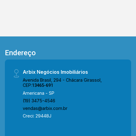
mudança!
Endereço
Arbix Negócios Imobiliários
Avenida Brasil, 294 - Chácara Girassol,
CEP:
13465-691
Americana - SP
(19) 3475-4546
vendas@arbix.com.br
Creci: 29448J