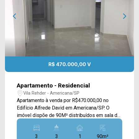
R$ 470.000,00 V
Apartamento - Residencial
Vila Rehder - Americana/SP
Apartamento à venda por R$470.000,00 no
Edifício Alfrede David em Americana/SP. O
imóvel dispõe de 90M² distribuídos em sala de
estar e de jantar integradas, cozinha e área de
serviço com banheiro. > 03 dormitórios, sendo
3
3
1
90m²
01 suíte; > 03 banheiros, sendo 01 social e 01