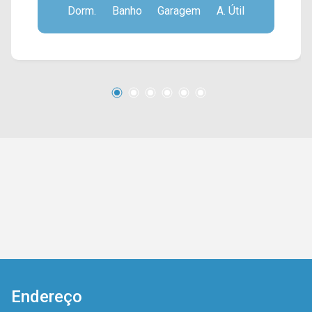
Dorm.
Banho
Garagem
A. Útil
de serviço; > 01 vaga de garagem. O condomínio
é localizado próximo a supermercados,
farmácias, restaurantes, bancos, postos de
saúde e entre outros tipos de comércio. Entre
em contato com a nossa equipe e agende a sua
visita!! WhatsApp e Telefone Arbix: (19) 3475-
4546 ARBIX IMÓVEIS - Presente em cada
mudança!
Endereço