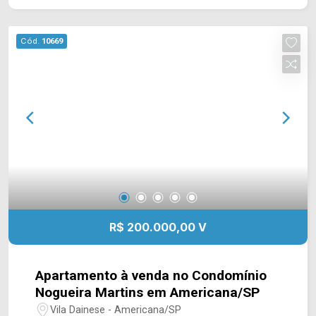
lavabo e 01 de serviço; > 03 vagas de garagem
cobertas; > Depósito na garagem. Localizado em
Cód.
10669
uma região privilegiada no bairro Parque
Residencial Nardini, este condomínio está
próximo à Rua São Salvador, Av. Campos Sales e
Av. de Cillo. Esta região conta com o restaurante
Farol, farmácia Droga Raia, Sam`s Club, Senai,
hospital Unimed, Parque Ecológico e Clube do
Bosque. Entre em contato com a equipe da Arbix
Imóveis e agende a sua visita!! WhatsApp e
Telefone: (19) 3475-4546 ARBIX IMÓVEIS -
Presente em cada mudança!
R$ 200.000,00 V
Apartamento à venda no Condomínio
Nogueira Martins em Americana/SP
Vila Dainese - Americana/SP