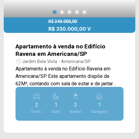
R$ 340.000,00
R$ 330.000,00 V
Apartamento à venda no Edifício
Ravena em Americana/SP
Jardim Bela Vista - Americana/SP
Apartamento à venda no Edifício Ravena em
Americana/SP. Este apartamento dispõe de
62M², contando com sala de estar e de jantar
integradas com a cozinha toda planejada, sacada
com vista livre e área de serviço. Ar condicionado
2
1
2
1
na sala e na suite. > 02 quartos, sendo 01 suíte; >
Dorm.
Suite
Banho
Garagem
02 banheiros, sendo 01 social; > 01 vaga de
garagem. Aceita financiamento. Localizado no
bairro Jardim Bela Vista, este condomínio está
próximo à Av. São Jerônimo, Av. América, Av. 09