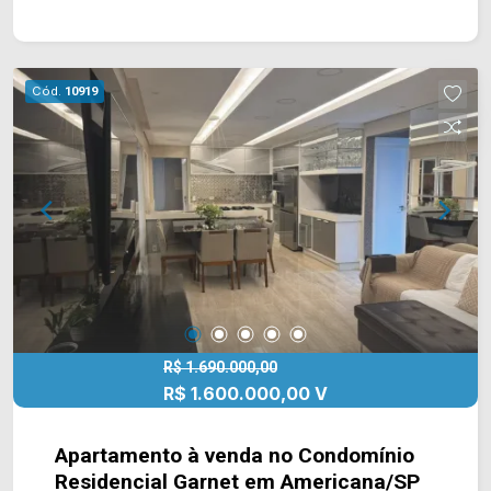
banheiros, sendo 01 social; 02 vagas de
garagem. Fotos ilustrativas. Localizado no bairro
Jardim São José, este condomínio está próximo
à Av. Castelhanos, Av. Padre João Baldan, Av. de
Cód.
10919
Cillo e Rod. Luiz de Queiroz. Esta região conta
com farmácia Droga Raia, supermercados São
Vicente e Pague Menos, academia Skyfit,
restaurantes e faculdade Unisal. Entre em contato
com a equipe da Arbix Imóveis e agende a sua
visita!! WhatsApp e Telefone: 19 3475-4546
ARBIX IMÓVEIS - Presente em cada mudança!
R$ 1.690.000,00
R$ 1.600.000,00 V
Apartamento à venda no Condomínio
Residencial Garnet em Americana/SP