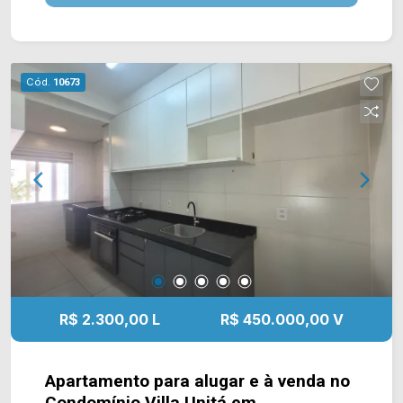
*Previsão de entrega final de 2027. Localizado
no bairro Vila Santo Antônio, este condomínio
está próximo à Av. Brasil, Rua Florindo Cibin, Rua
Gonçalves Dias e Av. Campos Sales. Esta região
Cód.
10673
conta com Formiguinhas, restaurante Quiero Café,
Clube do Bosque, Colégio Anglo, padaria Ouro
Branco, hospital Unimed e farmácia Droga Raia.
Entre em contato com a equipe da Arbix Imóveis
e agende a sua visita!! WhatsApp e Telefone:
(19) 3475-4546 ARBIX IMÓVEIS - Presente em
cada mudança!
R$ 2.300,00 L
R$ 450.000,00 V
Apartamento para alugar e à venda no
Condomínio Villa Unitá em