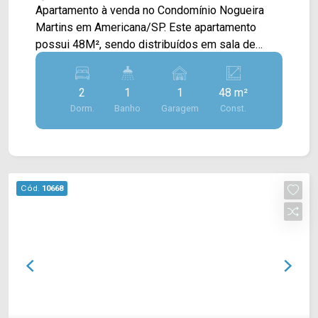
Apartamento à venda no Condomínio Nogueira
Martins em Americana/SP. Este apartamento
possui 48M², sendo distribuídos em sala de
estar e de jantar integradas, cozinha com
planejados e conectada com a área de serviço. >
2
1
1
48 m²
02 quartos; > 01 banheiro social; > 01 vaga de
Dorm.
Banho
Garagem
Const.
garagem. *Aceita permuta em imoveis de
Hortolandia/SP Localizado no bairro Vila
Dainese, este condomínio está próximo à Av. da
Amizade, Av. Alfredo Contato, Av. São Paulo e Av.
João Luiz Mazer. Esta região conta com
Cód.
10668
supermercados Pague Menos e Crema, escola
Prof. Luiz Hipólito, farmácias Droga Raia e
Drogaria Todo Dia, restaurantes e academias.
Entre em contato com a equipe da Arbix Imóveis
e agende a sua visita!! WhatsApp e Telefone:
(19) 3475-4546 ARBIX IMÓVEIS - Presente em
cada mudança!