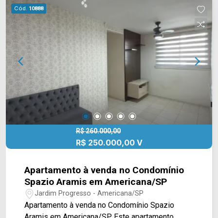
Salvador. Esta região conta com restaurante
Cód.
10888
Quiero Café, Formiguinhas, Mc Donald`s, Habib`s,
Clube do Bosque, Colégio Anglo e Sam`s Club.
Entre em contato com a equipe da Arbix Imóveis
e agende a sua visita!! WhatsApp e Telefone:
(19) 3475-4546 ARBIX IMÓVEIS - Presente em
cada mudança!
R$ 260.000,00
R$ 250.000,00 V
Apartamento à venda no Condomínio
Spazio Aramis em Americana/SP
Jardim Progresso - Americana/SP
Apartamento à venda no Condomínio Spazio
Aramis em Americana/SP. Este apartamento