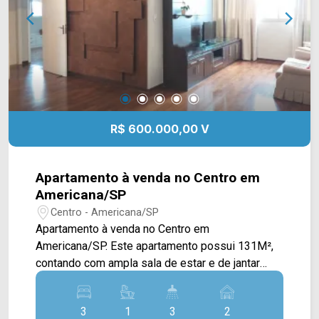
região conta com Sesi, restaurantes Dona Lola,
Kintal Lanches e supermercados. Entre em
contato com a equipe da Arbix Imóveis e agende
a sua visita!! WhatsApp e Telefone: 19 3475-
4546 ARBIX IMÓVEIS - Presente em cada
mudança!
R$ 600.000,00 V
Apartamento à venda no Centro em
Americana/SP
Centro - Americana/SP
Apartamento à venda no Centro em
Americana/SP. Este apartamento possui 131M²,
contando com ampla sala de estar e de jantar
integradas, cozinha toda planejada com forno,
cooktop e exaustor, e área de serviço com
3
1
3
2
despensa e banheiro. > 03 quartos, sendo 01