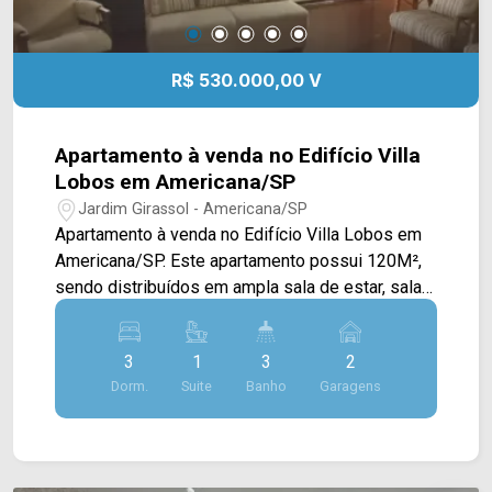
R$ 530.000,00 V
Apartamento à venda no Edifício Villa
Lobos em Americana/SP
Jardim Girassol - Americana/SP
Apartamento à venda no Edifício Villa Lobos em
Americana/SP. Este apartamento possui 120M²,
sendo distribuídos em ampla sala de estar, sala
de jantar integrada com a cozinha planejada, e
área de serviço com armários e banheiro. > 03
3
1
3
2
quartos, sendo 01 suíte; > 03 banheiros, sendo
Dorm.
Suite
Banho
Garagens
01 social e 01 de serviço; > 02 vagas de garagem
cobertas. Localizado no bairro Jardim Girassol,
este condomínio está próximo à Av. Campos
Sales, Av. Brasil, Rua Florindo Cibin e Rua São