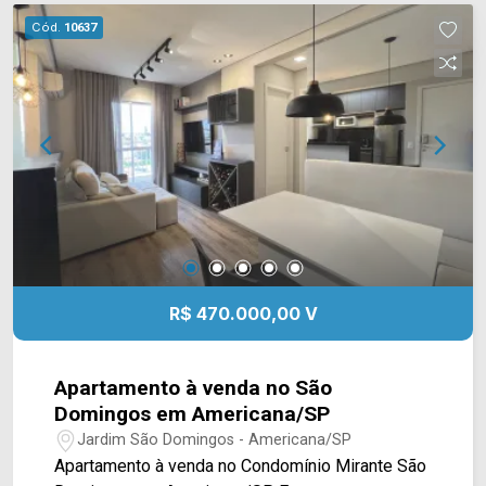
de Julho e Av. Europa. Esta região conta com
Cód.
10637
escolas, supermercado Pague Menos, farmácias,
praças e shopping Welcome Center. Entre em
contato com a equipe da Arbix Imóveis e agende
a sua visita!! WhatsApp e Telefone: 19 3475-
4546 ARBIX IMÓVEIS - Presente em cada
mudança!
R$ 470.000,00 V
Apartamento à venda no São
Domingos em Americana/SP
Jardim São Domingos - Americana/SP
Apartamento à venda no Condomínio Mirante São