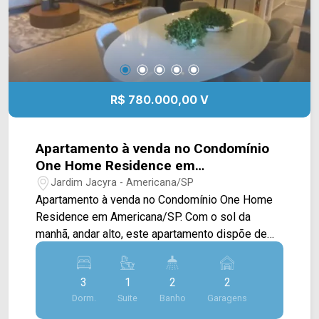
R$ 780.000,00 V
Apartamento à venda no Condomínio
One Home Residence em
Americana/SP
Jardim Jacyra - Americana/SP
Apartamento à venda no Condomínio One Home
Residence em Americana/SP. Com o sol da
manhã, andar alto, este apartamento dispõe de
82M², possuindo sala de estar e de jantar
integradas, cozinha conectada com a área de
3
1
2
2
serviço, e sacada gourmet com vista livre e
Dorm.
Suite
Banho
Garagens
churrasqueira. 03 quartos, sendo 01 suíte; 02