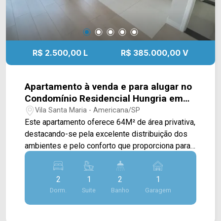
R$ 2.500,00 L
R$ 385.000,00 V
Apartamento à venda e para alugar no
Condomínio Residencial Hungria em
Americana/SP
Vila Santa Maria - Americana/SP
Este apartamento oferece 64M² de área privativa,
destacando-se pela excelente distribuição dos
ambientes e pelo conforto que proporciona para
o dia a dia. A área social conta com sala de estar
integrada à sala de jantar e à cozinha planejada,
2
1
2
1
criando um espaço moderno, funcional e
Dorm.
Suite
Banho
Garagem
acolhedor para reunir a família e receber visitas.
A cozinha possui ligação direta com a área de
serviço, garantindo praticidade e melhor