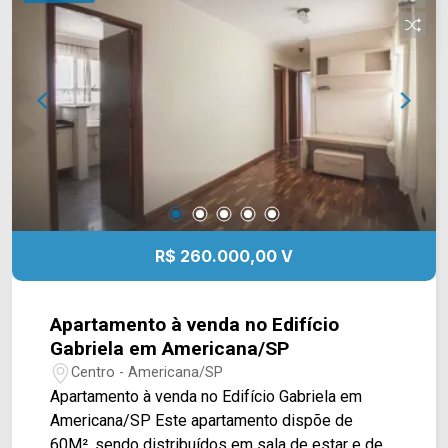
próximo à Av. Brasil, Rua Dom Pedro II, Rua
Fernando Camargo, Av. de Cillo e fácil acesso ao
Centro. Esta região conta com pizzaria Edwiges,
Comercial Esperança, praça Comendador Muller,
biblioteca, Mercado Municipal, restaurantes e
bancos. Entre em contato com a equipe da Arbix
Imóveis e agende a sua visita!! WhatsApp e
Telefone: (19) 3475-4546 ARBIX IMÓVEIS -
Presente em cada mudança!
R$ 260.000,00 V
Apartamento à venda no Edifício
Gabriela em Americana/SP
Centro - Americana/SP
Apartamento à venda no Edifício Gabriela em
Americana/SP Este apartamento dispõe de
60M², sendo distribuídos em sala de estar e de