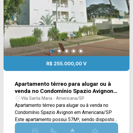
ARBIX IMÓVEIS - Presente em cada mudança!
contato com a equipe da Arbix Imóveis e agende
a sua visita!! WhatsApp e Telefone: (19) 3475-
4546 ARBIX IMÓVEIS - Presente em cada
mudança!
R$ 255.000,00 V
Apartamento térreo para alugar ou à
venda no Condomínio Spazio Avignon
em Americana/SP.
Vila Santa Maria - Americana/SP
Apartamento térreo para alugar ou à venda no
Condomínio Spazio Avignon em Americana/SP.
Este apartamento possui 57M², sendo dispostos
em sala de estar e de jantar integradas, cozinha