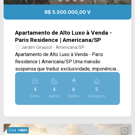
R$ 5.500.000,00 V
Apartamento de Alto Luxo à Venda -
Paris Residence | Americana/SP
Jardim Girassol - Americana/SP
Apartamento de Alto Luxo à Venda - Paris
Residence | Americana/SP Uma mansão
suspensa que traduz exclusividade, imponência
e conforto absoluto. Este magnífico apartamento
totalmente mobiliado oferece 332m² de
4
4
6
5
elegância distribuídos em ambientes amplos,
Dorm.
Suítes
Banho
Garagens
integrados e cuidadosamente planejados para
uma experiência de viver única. A área social
contempla uma sala de estar e jantar de
generosas proporções, integradas à cozinha
planejada equipada com cooktop, exaustor, forno
Cód.
10829
e geladeira, compondo um ambiente que une