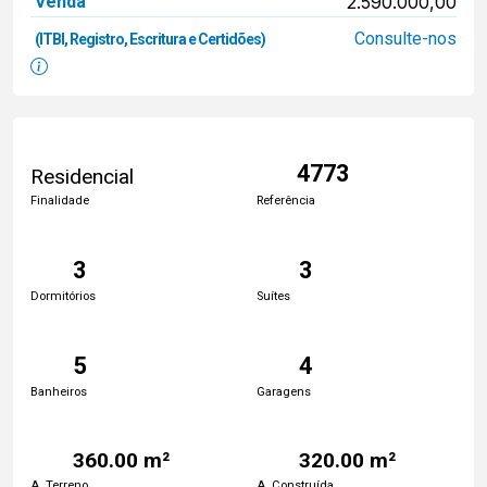
Venda
2.590.000,00
Consulte-nos
(ITBI, Registro, Escritura e Certidões)
4773
Residencial
Finalidade
Referência
3
3
Dormitórios
Suítes
5
4
Banheiros
Garagens
360.00 m²
320.00 m²
A. Terreno
A. Construída