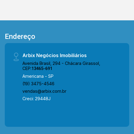
Endereço
Arbix Negócios Imobiliários
Avenida Brasil, 294 - Chácara Girassol,
CEP:
13465-691
Americana - SP
(19) 3475-4546
vendas@arbix.com.br
Creci: 29448J