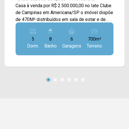
Casa à venda por R$ 2.500.000,00 no Iate Clube
de Campinas em Americana/SP. o imóvel dispõe
de 470M² distribuídos em sala de estar e de
jantar, cozinha com planejados, despensa,
escritório, área gourmet coberta com
5
8
6
700m²
churrasqueira, piscina e área de serviço com
Dorm.
Banho
Garagens
Terreno
banheiro. > 05 suítes, sendo 01 com closet; > 08
banheiros, sendo 01 de serviço, 01 social e 01
lavabo; > 06 vagas de garagem. Localizado
próximo a supermercados, farmácias,
restaurantes, bancos, postos de saúde e entre
outros tipos de comércio. Entre em contato com
a nossa equipe e agende a sua visita!!
WhatsApp e Telefone Arbix: (19) 3475-4546
ARBIX IMÓVEIS - Presente em cada mudança!