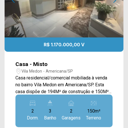
R$ 1.170.000,00 V
Casa - Misto
Vila Medon - Americana/SP
Casa residencial/comercial mobiliada à venda
no bairro Vila Medon em Americana/SP. Esta
casa dispõe de 194M² de construção e 150M²
de terreno, contando com uma casa residencial
e uma sala comercial ao lado. A casa residencial
2
3
2
150m²
contém sala de estar e de jantar integradas com
Dorm.
Banho
Garagens
Terreno
a cozinha planejada, sacada com vista livre,
quintal e área de serviço. Já a sala comercial