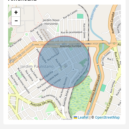
+
−
Leaflet
|
©
OpenStreetMap