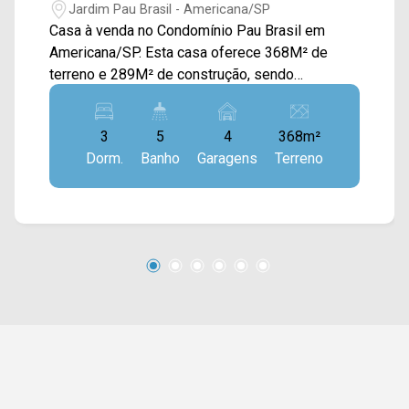
Jardim Pau Brasil - Americana/SP
Casa à venda no Condomínio Pau Brasil em
Americana/SP. Esta casa oferece 368M² de
terreno e 289M² de construção, sendo
dispostos em ampla sala de estar e de jantar
integradas, cozinha toda planejada e com
3
5
4
368m²
cooktop, despensa, espaço gourmet com
Dorm.
Banho
Garagens
Terreno
churrasqueira, piscina, quintal e área de serviço.
Também possui energia fotovoltaica, pontos de
ar condicionado e ponto para carro elétrico. > 03
suítes, sendo 01 com sacada ampla; > 05
banheiros, sendo 01 lavabo e 01 externo; > 04
vagas de garagem. Localizado no bairro Jardim
Pau Brasil em Americana, este condomínio esta
próximo à Av. Europa, Av. do Compositor, Av. da
Música e Av. Bandeirantes. Esta região possui
restaurantes, supermercados e outros tipos de
comércios. Entre em contato com a equipe da
Arbix Imóveis e agende a sua visita!! WhatsApp