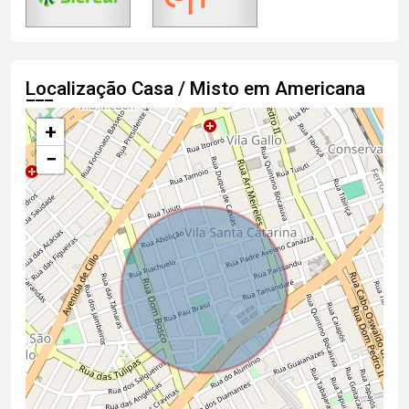
Localização Casa / Misto em Americana
+
−