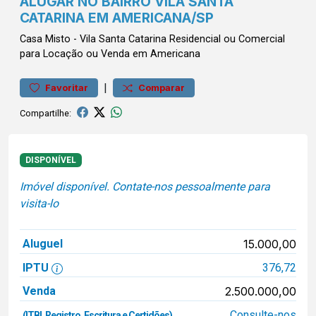
ALUGAR NO BAIRRO VILA SANTA
CATARINA EM AMERICANA/SP
Casa
Misto
-
Vila Santa Catarina
Residencial ou Comercial
para Locação ou Venda em Americana
|
Favoritar
Comparar
Compartilhe:
DISPONÍVEL
Imóvel disponível. Contate-nos pessoalmente para
visita-lo
Aluguel
15.000,00
IPTU
376,72
Venda
2.500.000,00
Consulte-nos
(ITBI, Registro, Escritura e Certidões)