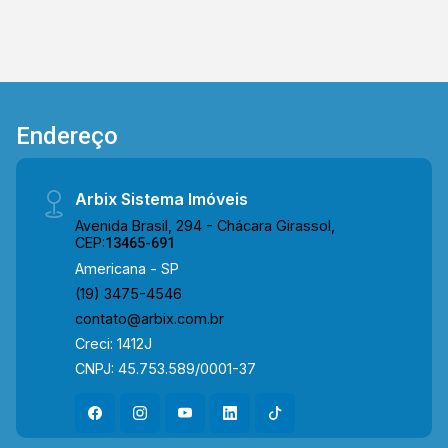
e Telefone: (19) 3475-4546 ARBIX IMÓVEIS -
Presente em cada mudança!
Endereço
Arbix Sistema Imóveis
Avenida Brasil, 294 - Chácara Girassol,
CEP:
13465-691
Americana - SP
(19) 3475-4546
contato@arbix.com.br
Creci: 1412J
CNPJ: 45.753.589/0001-37