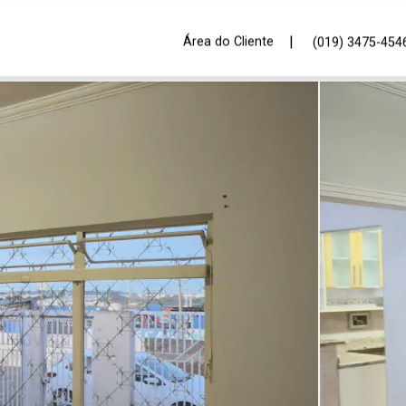
|
Área do Cliente
(019) 3475-454