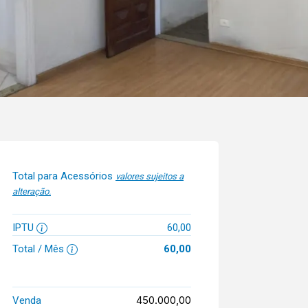
Total para Acessórios
valores sujeitos a
alteração.
IPTU
60,00
Total / Mês
60,00
450.000,00
Venda