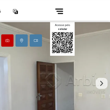
6
Acesse pelo
celular