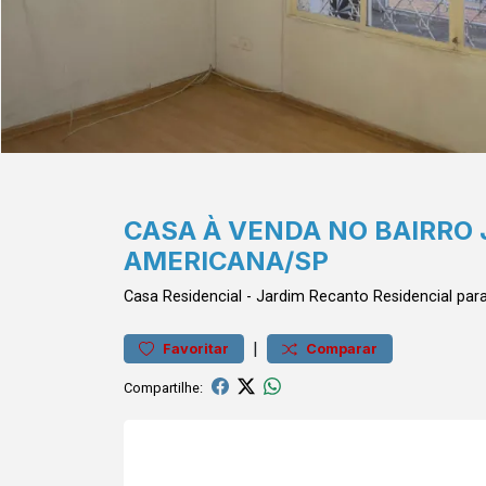
CASA À VENDA NO BAIRRO
AMERICANA/SP
Casa
Residencial
-
Jardim Recanto
Residencial pa
|
Favoritar
Comparar
Compartilhe: