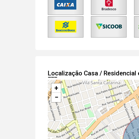
Localização Casa / Residencia
+
−