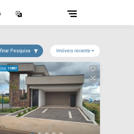
6
finar Pesquisa
Cód.
11887