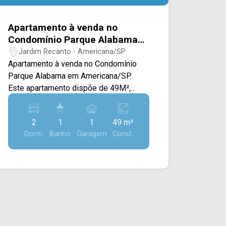
Apartamento à venda no
Condomínio Parque Alabama
em Americana/SP
Jardim Recanto - Americana/SP
Apartamento à venda no Condomínio
Parque Alabama em Americana/SP.
Este apartamento dispõe de 49M²,
contando com sala de estar e de jantar
integradas, cozinha planejada e
2
1
1
49 m²
conectada com a área de serviço. > 02
Dorm.
Banho
Garagem
Const.
quartos; > 01 banheiro social; > 01 vaga
de garagem coberta. Localizado no
bairro Jardim Recanto, este condomínio
está próximo à Rod. Astrônomo Jean
Nicolini, Rua Dom Pedro II, Rod. Luiz de
Queiroz e Av. Abdo Najar, contém fácil
acesso a cidade de Nova Odessa. Esta
região conta com restaurante Cantinho