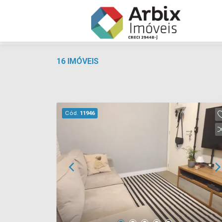
16 IMÓVEIS
Cód.
11946