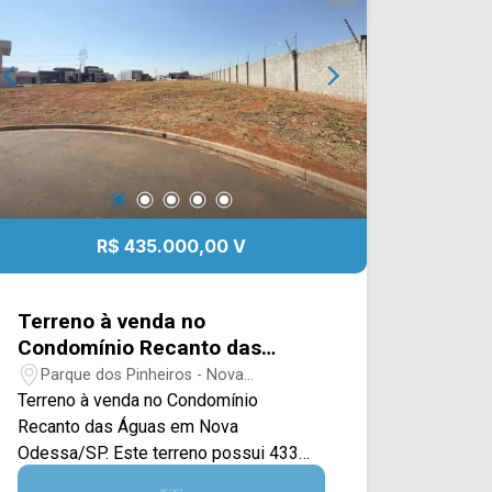
Humberto Gazzetta, plantação de
girassol, supermercados e
restaurantes. Entre em contato com a
equipe da Arbix Imóveis e agende a
sua visita!! WhatsApp e Telefone: (19)
3475-4546 ARBIX IMÓVEIS - Presente
em cada mudança!
R$ 435.000,00 V
Terreno à venda no
Condomínio Recanto das
Águas em Nova Odessa/SP
Parque dos Pinheiros - Nova
Odessa/SP
Terreno à venda no Condomínio
Recanto das Águas em Nova
Odessa/SP. Este terreno possui 433M²,
contando com uma ampla área plana e