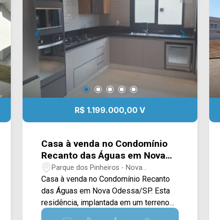
restaurantes. Entre em contato com a
equipe da Arbix Imóveis e agende a
sua visita!! WhatsApp e Telefone: (19)
3475-4546 ARBIX IMÓVEIS - Presente
em cada mudança!
R$ 1.199.000,00 V
Casa à venda no Condomínio
Recanto das Águas em Nova
Odessa/SP
Parque dos Pinheiros - Nova
Odessa/SP
Casa à venda no Condomínio Recanto
das Águas em Nova Odessa/SP. Esta
residência, implantada em um terreno
de 308M², oferece 107M² de