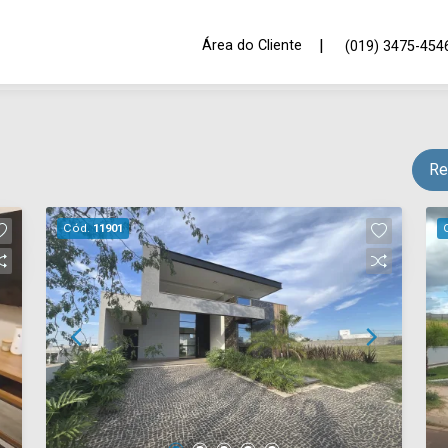
|
Área do Cliente
(019) 3475-454
Re
Cód.
11901