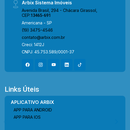
Arbix Sistema Imóveis
Abdalla, Av. Lírio Corrêa, Av. do Compositor e Av.
Avenida Brasil, 294 - Chácara Girassol,
da Música, além de possuir fácil acesso à Av.
CEP:
13465-691
Europa e Av. Bandeirantes. A região conta com
Americana - SP
supermercados, escolas, padarias, restaurantes,
(19) 3475-4546
farmácias e diversos serviços essenciais,
contato@arbix.com.br
oferecendo praticidade, segurança e excelente
Creci: 1412J
qualidade de vida para toda a família. Entre em
CNPJ: 45.753.589/0001-37
contato com a equipe da Arbix Imóveis e
agende a sua visita!! WhatsApp e Telefone: (19)
3475-4546 ARBIX IMÓVEIS - Presente em cada
mudança!
Links Úteis
APLICATIVO ARBIX
APP PARA ANDROID
APP PARA IOS