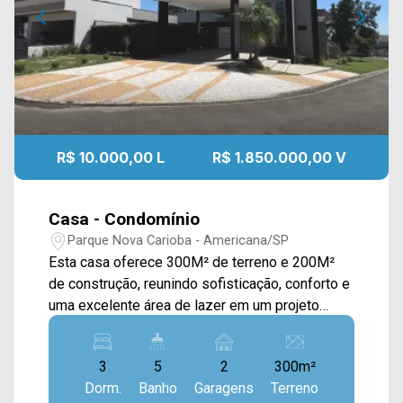
R$ 10.000,00 L
R$ 1.850.000,00 V
Casa - Condomínio
Parque Nova Carioba - Americana/SP
Esta casa oferece 300M² de terreno e 200M²
de construção, reunindo sofisticação, conforto e
uma excelente área de lazer em um projeto
moderno e funcional. A área social conta com
ampla sala de estar e sala de jantar integradas à
3
5
2
300m²
cozinha totalmente planejada, equipada com
Dorm.
Banho
Garagens
Terreno
cooktop, proporcionando praticidade e perfeita