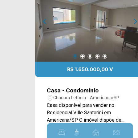
R$ 1.650.000,00 V
Casa - Condomínio
Chácara Letônia - Americana/SP
Casa disponível para vender no
Residencial Ville Santorini em
Americana/SP O imóvel dispõe de
395M² distribuídos em sala de estar e
de jantar, cozinha planejada, área