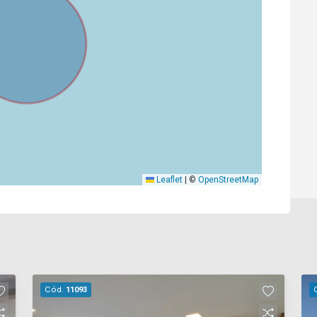
Leaflet
|
©
OpenStreetMap
Cód.
11093