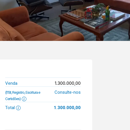
1.300.000,00
Venda
Consulte-nos
(ITBI, Registro, Escritura e
Certidões)
Total
1.300.000,00