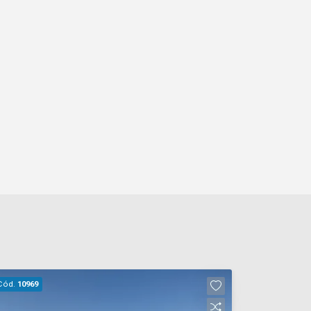
Cód.
10969