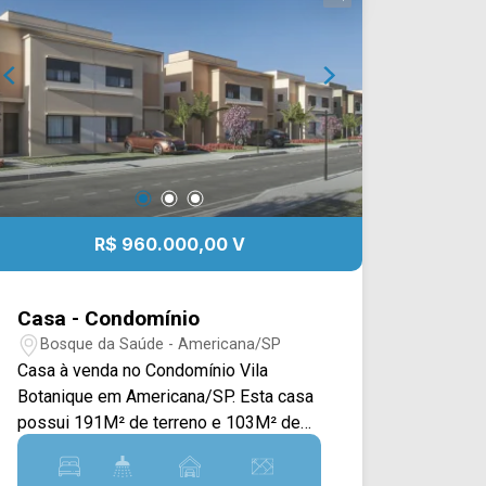
R$ 960.000,00 V
Casa - Condomínio
Bosque da Saúde - Americana/SP
Casa à venda no Condomínio Vila
Botanique em Americana/SP. Esta casa
possui 191M² de terreno e 103M² de
construção, oferecendo ampla sala de
estar e de jantar integradas, cozinha,