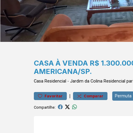
CASA À VENDA R$ 1.300.00
AMERICANA/SP.
Casa
Residencial
-
Jardim da Colina
Residencial pa
|
Permuta
Favoritar
Comparar
Compartilhe: