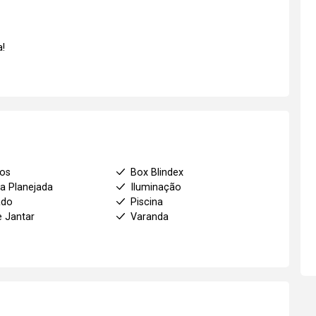
!
ios
Box Blindex
a Planejada
Iluminação
ado
Piscina
e Jantar
Varanda