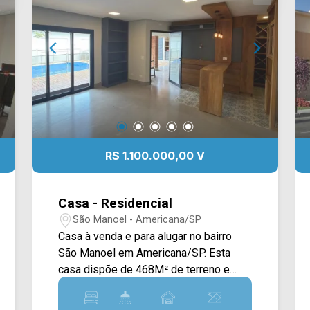
R$ 1.100.000,00 V
Casa - Residencial
São Manoel - Americana/SP
Casa à venda e para alugar no bairro
São Manoel em Americana/SP. Esta
casa dispõe de 468M² de terreno e
257M² de construção, oferecendo
ampla sala de estar e de jantar