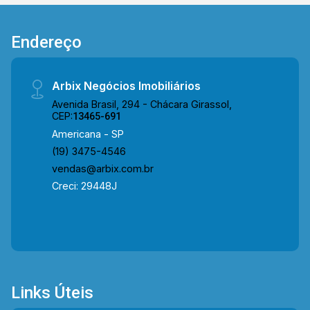
próxima à Av. Europa, Av. São Paulo, Av. da
Amizade, Av. Rafael Vitta e Av. Alfredo Contato.
Endereço
A região conta com áreas de lazer como o
Parque Uga Uga, além da FATEC Americana,
Escola Maria José de Mattos, Padaria Milani e
Arbix Negócios Imobiliários
diversas opções de comércios e serviços,
Avenida Brasil, 294 - Chácara Girassol,
garantindo comodidade e qualidade de vida.
CEP:
13465-691
Entre em contato com a equipe da Arbix Imóveis
Americana - SP
e agende a sua visita!! WhatsApp e Telefone:
(19) 3475-4546
(19) 3475-4546 ARBIX IMÓVEIS - Presente em
vendas@arbix.com.br
cada mudança!
Creci: 29448J
Links Úteis