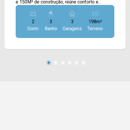
e 150M² de construção, reúne conforto e
praticidade em um projeto bem distribuído, ideal
para o dia a dia. A área social conta com uma
2
3
3
198m²
ampla sala de estar integrada à sala de jantar e à
Dorm.
Banho
Garagens
Terreno
cozinha planejada, equipada com forno e
geladeira, proporcionando um ambiente
funcional e acolhedor. Na área externa, o imóvel
se destaca pelo espaço gourmet com
churrasqueira, piscina e quintal, criando um
cenário agradável para momentos de lazer e
convivência, e uma área de serviço externa
complementa a praticidade da residência. Na
área íntima, os dormitórios são bem
distribuídos, com destaque para a suíte que
possui sacada, garantindo mais privacidade e
ventilação natural. 02 quartos, sendo 01 suíte
com sacada; 03 banheiros, sendo 01 social e 01
externo; 03 vagas de garagem. Localizada em
região com fácil acesso às principais vias,