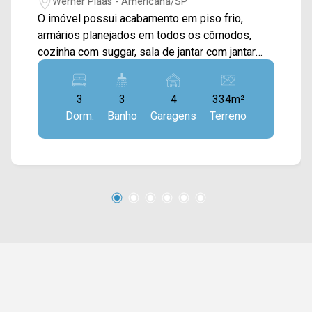
Werner Plaas - Americana/SP
O imóvel possui acabamento em piso frio,
armários planejados em todos os cômodos,
cozinha com suggar, sala de jantar com jantar
com jardim de inverno, área gourmet com
churrasqueira e fogão a lenha, área de serviço
3
3
4
334m²
coberta. 03 dormitórios, sendo 02 suítes; 03
Dorm.
Banho
Garagens
Terreno
banheiros, sendo 01 social; 04 vagas de
garagem, sendo 02 cobertas. Localizado em
uma região privilegiada, entre a Av. Paulista e Av.
Nossa Senhora de Fátima, próximo à
supermercados, farmácias, padarias, postos de
combustíveis, pontos de ônibus e demais
comércios. Para saber mais sobre o imóvel ou
para agendar uma visita, entre em contato
conosco: Telefone e Whatsapp Arbix: 19 3475-
4546