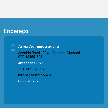
Endereço
Arbix Administradora
Avenida Brasil, 294 - Chácara Girassol,
CEP:
13465-691
Americana - SP
(19) 3475-4546
milena@arbix.com.br
Creci: 45202J