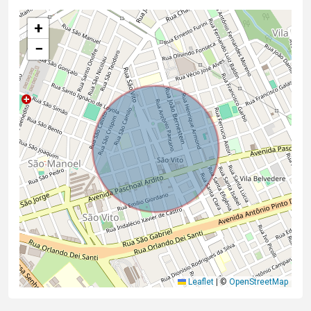
+
−
Leaflet
|
©
OpenStreetMap