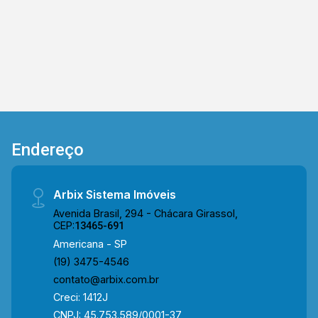
equipe da Arbix Imóveis e agende a sua visita!!
WhatsApp e Telefone: (19) 3475-4546 ARBIX
IMÓVEIS - Presente em cada mudança!
Endereço
Arbix Sistema Imóveis
Avenida Brasil, 294 - Chácara Girassol,
CEP:
13465-691
Americana - SP
(19) 3475-4546
contato@arbix.com.br
Creci: 1412J
CNPJ: 45.753.589/0001-37