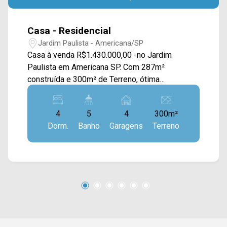
Casa - Residencial
Jardim Paulista - Americana/SP
Casa à venda R$1.430.000,00 -no Jardim
Paulista em Americana SP. Com 287m²
construída e 300m² de Terreno, ótima
infraestrutura,. Piso superior com 03
Dormitórios todas portas balcões e sacadas
4
5
4
300m²
(sendo 01 Suíte com Closet), acabamento em
Dorm.
Banho
Garagens
Terreno
Laminado, Armários Planejados, banheiro social,
01 sótão para escritório. Piso inferior: Cozinha
ampla com Armários, Sala TV/jantar e estar, uma
suíte, lavabo, Lavanderia com armários, uma
área gourmet, lavabo e piscina, acabamento em
porcelanato, jardim de inverno, garagens para 4
carros, portão eletrônico... Cinco minutos do
centro da cidade, e fácil acesso para as
principais rodovias Entre em contato com a