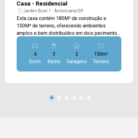
Casa - Residencial
Jardim Boer I - Americana/SP
Esta casa contém 180M² de construção e
150M² de terreno, oferecendo ambientes
amplos e bem distribuídos em dois pavimentos,
ideal para famílias que buscam conforto,
funcionalidade e espaços de convivência
4
3
2
150m²
diferenciados. No piso térreo, o imóvel dispõe
Dorm.
Banho
Garagens
Terreno
de ampla sala de estar, sala de jantar integrada à
cozinha planejada, proporcionando praticidade e
integração entre os ambientes. Já no piso
superior, conta com uma sala de apoio que dá
acesso a uma copa e ao espaço gourmet com
churrasqueira, criando um ambiente perfeito
para momentos de lazer e confraternização com
familiares e amigos. A área de serviço é
externa, garantindo maior organização e
aproveitamento dos espaços internos. O imóvel
se destaca pela excelente distribuição dos