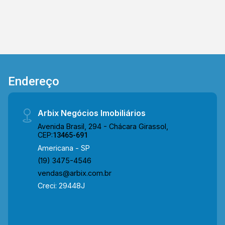
cômodos, oferecendo conforto e privacidade
para toda a família. > 04 quartos, sendo 02
suítes; > 03 banheiros, sendo 01 social; > 02
vagas de garagem cobertas. *Aceita
financiamento. Localizado próximo à Av. Unitika,
Av. Roma e Rod. Anhanguera. A região conta com
Endereço
padarias, supermercados, academias, praças e
diversos serviços essenciais, oferecendo
praticidade no dia a dia e fácil acesso às
Arbix Negócios Imobiliários
principais vias da cidade. Entre em contato com
Avenida Brasil, 294 - Chácara Girassol,
a equipe da Arbix Imóveis e agende a sua
CEP:
13465-691
visita!! WhatsApp e Telefone: (19) 3475-4546
Americana - SP
ARBIX IMÓVEIS - Presente em cada mudança!
(19) 3475-4546
vendas@arbix.com.br
Creci: 29448J