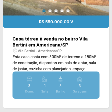
R$ 550.000,00 V
Casa térrea à venda no bairro Vila
Bertini em Americana/SP
Vila Bertini - Americana/SP
Esta casa conta com 300M² de terreno e 180M²
de construção, dispostos em sala de estar, sala
de jantar, cozinha com planejados, espaço
gourmet com churrasqueira, armários e quarto
extra, quintal e área de serviço coberta. > 03
3
1
3
3
quartos, sendo 01 suíte; > 03 banheiros, sendo
Dorm.
Suite
Banho
Garagens
01 social e 01 externo; > 03 vagas de garagem,
sendo 01 coberta. *Acita financiamento. *Aceita
permuta. Localizado próximo à Av. Paschoal
Ardito, Av. Antônio Pinto Duarte e Rod.