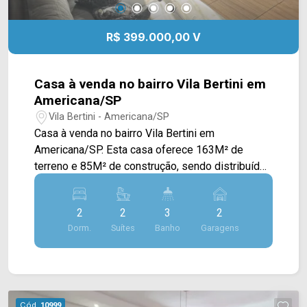
R$ 399.000,00 V
Casa à venda no bairro Vila Bertini em
Americana/SP
Vila Bertini - Americana/SP
Casa à venda no bairro Vila Bertini em
Americana/SP. Esta casa oferece 163M² de
terreno e 85M² de construção, sendo distribuídos
em sala de estar e de jantar integradas, cozinha
com armários, espaço gourmet com
2
2
3
2
churrasqueira, quintal e área de serviço. 02
Dorm.
Suítes
Banho
Garagens
suítes; 03 banheiros, sendo 01 lavabo; 02 vagas
de garagem, sendo 01 coberta. Localizado
próximo à Av. paschoal Ardito, Av. Antônio Pinto
Duarte, Av. Maria Luisa Urban Caligaris e Rod.
Anhanguera. Esta região conta com Lojas
Cód.
10999