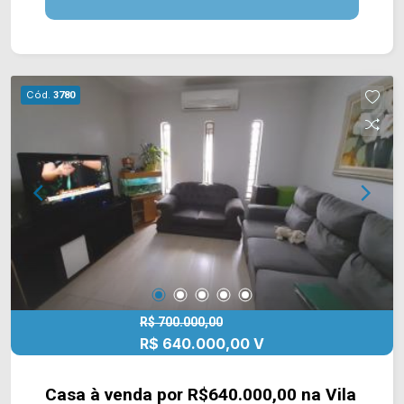
supermercados, farmácias, bancos, restaurantes,
postos de saúde, escolas e entre outros. Entre
em contato com a nossa equipe de vendas e
agende a sua visita!! WhatsApp e Telefone Arbix:
Cód.
3780
(19) 3475-4546 ARBIX IMÓVEIS - Presente em
cada mudança!
R$ 700.000,00
R$ 640.000,00 V
Casa à venda por R$640.000,00 na Vila