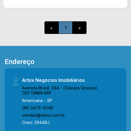
comércios em volta, como supermercados,
farmácias, bancos, restaurantes, postos de
saúde, escolas e entre outros. Entre em contato
com a nossa equipe de vendas e agende a sua
«
1
»
visita!! WhatsApp e Telefone Arbix: (19) 3475-
4546 ARBIX IMÓVEIS - Presente em cada
mudança!
Endereço
Arbix Negócios Imobiliários
Avenida Brasil, 294 - Chácara Girassol,
CEP:
13465-691
Americana - SP
(19) 3475-4546
vendas@arbix.com.br
Creci: 29448J