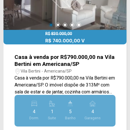
R$ 830.000,00
R$ 740.000,00 V
Casa à venda por R$790.000,00 na Vila
Bertini em Americana/SP
Vila Bertini - Americana/SP
Casa à venda por R$790.000,00 na Vila Bertini em
Americana/SP. O imóvel dispõe de 313M² com
sala de estar e de jantar, cozinha com armários
planejados, sacada, área gourmet completa e
área de serviço. > 04 dormitórios, sendo 01 suíte;
4
1
5
4
> 05 banheiros, sendo 03 sociais e 01 lavabo; >
Dorm.
Suite
Banho
Garagens
04 vagas de garagem. Localizado em Americana,
o imóvel contém uma área com diversos