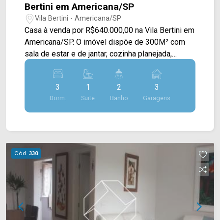
Bertini em Americana/SP
Vila Bertini - Americana/SP
Casa à venda por R$640.000,00 na Vila Bertini em
Americana/SP. O imóvel dispõe de 300M² com
sala de estar e de jantar, cozinha planejada,
quintal, área gourmet com churrasqueira e área de
serviço. > 03 dormitórios, sendo 01 suíte; > 02
3
1
2
3
banheiros, sendo 01 social; > 03 vagas de
Dorm.
Suite
Banho
Garagens
garagem. Localizado em Americana, o imóvel
contém uma área com diversos comércios em
volta, como supermercados, farmácias, bancos,
restaurantes, postos de saúde, escolas e entre
outros. Entre em contato com a nossa equipe de
Cód.
330
vendas e agende a sua visita!! WhatsApp e
Telefone Arbix: (19) 3475-4546 ARBIX IMÓVEIS -
Presente em cada mudança!