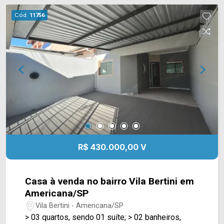
Anhanguera. Esta região conta com
Cód.
11756
supermercados, restaurantes, praças e outros
comércios ao redor. Entre em contato com a
equipe da Arbix Imóveis e agende a sua visita!!
WhatsApp e Telefone: (19) 3475-4546 ARBIX
IMÓVEIS - Presente em cada mudança!
R$ 430.000,00 V
Casa à venda no bairro Vila Bertini em
Americana/SP
Vila Bertini - Americana/SP
> 03 quartos, sendo 01 suíte; > 02 banheiros,