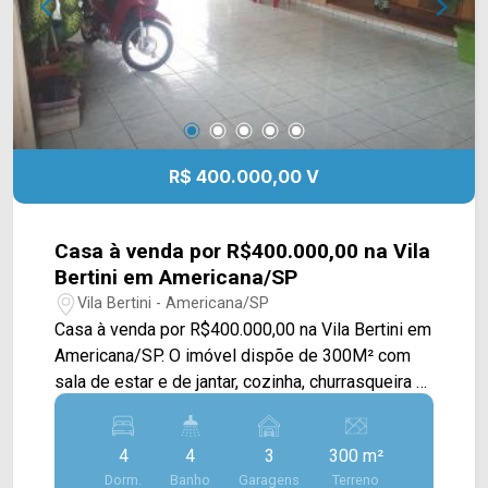
churrascaria Boi Assado, Atacadão. Entre em
contato com a equipe da Arbix Imóveis e agende
a sua visita!! WhatsApp e Telefone: 19 3475-
4546 ARBIX IMÓVEIS - Presente em cada
mudança!
R$ 400.000,00 V
Casa à venda por R$400.000,00 na Vila
Bertini em Americana/SP
Vila Bertini - Americana/SP
Casa à venda por R$400.000,00 na Vila Bertini em
Americana/SP. O imóvel dispõe de 300M² com
sala de estar e de jantar, cozinha, churrasqueira e
área de serviço. > 04 dormitórios; > 04 banheiros
sociais; > 03 vagas de garagem. Localizado em
4
4
3
300 m²
Americana, o imóvel contém uma área com
Dorm.
Banho
Garagens
Terreno
diversos comércios em volta, como