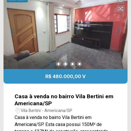
Kacyumara, Maravilhas do Lar, Atacadão,
supermercado São Vicente e praças. Entre em
contato com a equipe da Arbix Imóveis e agende
a sua visita!! WhatsApp e Telefone: 19 3475-
4546 ARBIX IMÓVEIS - Presente em cada
mudança!
R$ 480.000,00 V
Casa à venda no bairro Vila Bertini em
Americana/SP
Vila Bertini - Americana/SP
Casa à venda no bairro Vila Bertini em
Americana/SP. Esta casa possui 150M² de